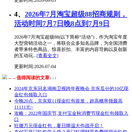
更新时间:2026-08-03
4、
2026年7月淘宝超级88招商规则，
活动时间7月7日晚8点到7月9日
2026年7月淘宝超级88(以下简称“活动”)，作为淘宝年度
大型营销活动之一，将联合众多知名品牌，为全国消费
者带来特色商品、惊喜折扣、丰富的内容导购以及创新
的互动玩...
[查看全文]
更新时间:2026-07-04
→→值得阅读的文章
↓
↓
↓
2024年京东冠名湖南卫视跨年夜晚会 京东瓜分的10亿现
金红包领取入口
今晚20点，京东双11现金红包首发，超高概率领最高
11111元~
攻略：2022年国庆节,支付宝金秋消费节现金红包领取入
口
狂撒万元现金红包，夏日降温大作战开启！
支付宝开门红包怎么领？开门红理财节免费领现金红包