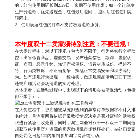
的，红包使用期延长到2.29日，逾期不使用作废；如一个订单发
生部分退款，优先退现金，红包最后退回 ，退回后红包使用期
限同上。
2、使用满返红包的订单不支持极速退款服务。
本年度双十二卖家须特别注意：不要违规！
在大促过程中，对以下违规（包含但不限于）行为将实行全程监
控：出售假冒商品、虚假交易、发布违禁信息、欺诈、虚假认
证、盗图、恶意作弊、知识产权侵权、假冒材质成份、描述不
符、行为类投诉、不正当竞争、扰乱正常交易安全和秩序等行
为。如有违规行为出现，一经核实，做违规商品活动页面下架、
违规店铺活动会场清退的实时处理。
具体来看，在活动过程中，出现以下的情形会被清退活动（包括
但不限于）：
在大促过程中，您店铺被系统排查到的异常订单数据将不计入排
名统计，且淘宝网将依据异常数据情况决定是否对店铺的活动权
限进行紧急回收处置，同时，淘宝网会对双十一和双十二期间违
规获取或使用官方资源的卖家做扰乱市场秩序处罚，被处罚卖家
自处罚之日起1年内限制参加淘宝网营销活动。