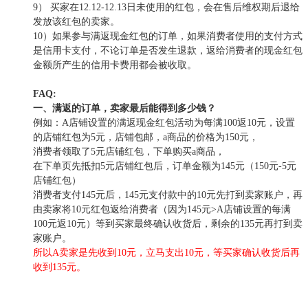
9） 买家在12.12-12.13日未使用的红包，会在售后维权期后退给
发放该红包的卖家。
10）如果参与满返现金红包的订单，如果消费者使用的支付方式
是信用卡支付，不论订单是否发生退款，返给消费者的现金红包
金额所产生的信用卡费用都会被收取。
FAQ:
一、满返的订单，卖家最后能得到多少钱？
例如：A店铺设置的满返现金红包活动为每满100返10元，设置
的店铺红包为5元，店铺包邮，a商品的价格为150元，
消费者领取了5元店铺红包，下单购买a商品，
在下单页先抵扣5元店铺红包后，订单金额为145元（150元-5元
店铺红包）
消费者支付145元后，145元支付款中的10元先打到卖家账户，再
由卖家将10元红包返给消费者（因为145元>A店铺设置的每满
100元返10元）等到买家最终确认收货后，剩余的135元再打到卖
家账户。
所以A卖家是先收到10元，立马支出10元，等买家确认收货后再
收到135元。