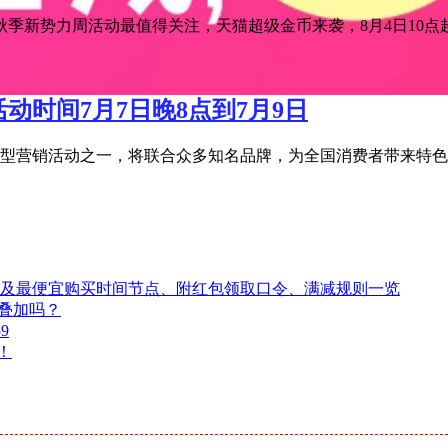
季新势力周活动最值得关注，天猫超级金币来袭，8月4日10点超级
活动时间7月7日晚8点到7月9日
宝年度大型营销活动之一，将联合众多知名品牌，为全国消费者带来特
时间及最便宜购买时间节点、附红包领取口令、满减规则一览
能叠加吗？
9
！