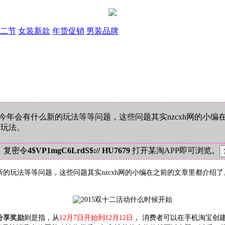
二节
女装新款
年货促销
男装品牌
今年会有什么新的玩法等等问题，这些问题其实nzcxh网的小
的玩法。
！复密令
4$VP1mgC6LrdS$:// HU7679
打开某淘APP即可浏览。
什么新的玩法等等问题，这些问题其实nzcxh网的小编在之前的文章里都
分享奖励
则是指，从
12月7日开始到12月12日
， 消费者可以在手机淘宝创