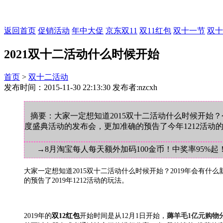
返回首页
促销活动
年中大促
京东双11
双11红包
双十一节
双十
2021双十二活动什么时候开始
首页
>
双十二活动
发布时间：2015-11-30 22:13:30 发布者:nzcxh
摘要：大家一定想知道2015双十二活动什么时候开始？
度盛典活动的发布会，更加准确的预告了今年1212活动
→8月淘宝每人每天额外加码100金币！中奖率95%起
大家一定想知道2015双十二活动什么时候开始？2019年会有
的预告了2019年1212活动的玩法。
2019年的
双12红包
开始时间是从12月1日开始，
薅羊毛
1亿元购物