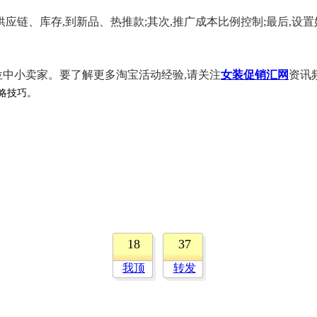
应链、库存,到新品、热推款;其次,推广成本比例控制;最后,设
位中小卖家。要了解更多淘宝活动经验,请关注
女装促销汇网
资讯
攻略技巧。
18
37
我顶
转发