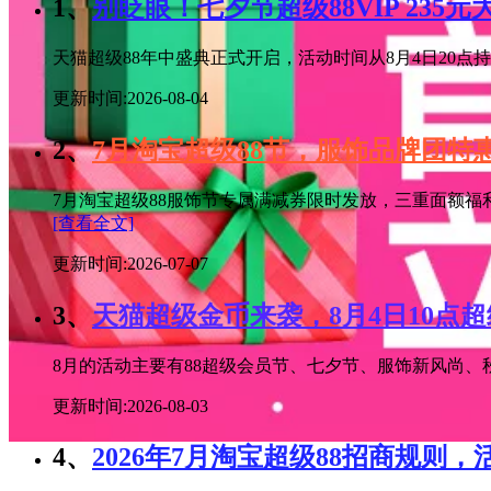
1、
别眨眼！七夕节超级88VIP 235
天猫超级88年中盛典正式开启，活动时间从8月4日20点持续
更新时间:2026-08-04
2、
7月淘宝超级88节，服饰品牌团
7月淘宝超级88服饰节专属满减券限时发放，三重面额福
[查看全文]
更新时间:2026-07-07
3、
天猫超级金币来袭，8月4日10点
8月的活动主要有88超级会员节、七夕节、服饰新风尚、秋
更新时间:2026-08-03
4、
2026年7月淘宝超级88招商规则，