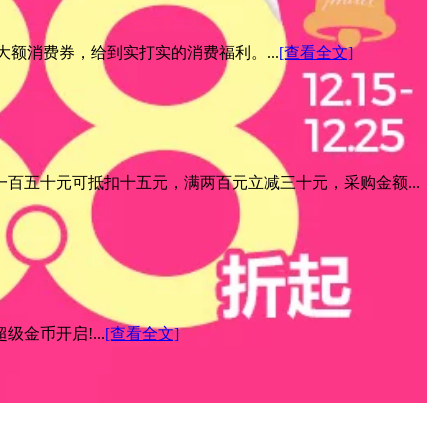
元大额消费券，给到实打实的消费福利。...
[查看全文]
百五十元可抵扣十五元，满两百元立减三十元，采购金额...
金币开启!...
[查看全文]