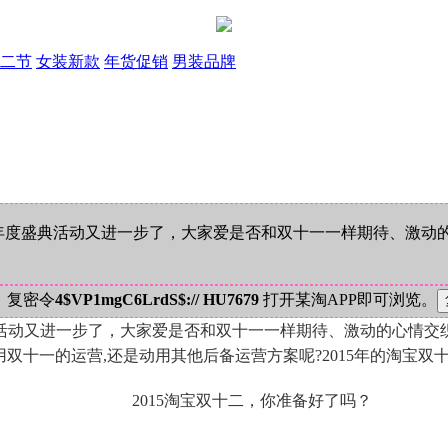
二节
女装新款
年货促销
男装品牌
天猫年度盛典活动又进一步了，大家爱是否和双十一一样期待、激
！复密令
4$VP1mgC6LrdS$:// HU7679
打开某淘APP即可浏览。
盛典活动又进一步了，大家爱是否和双十一一样期待、激动的心情
用双十一的运营,还是动用其他后备运营方案呢?2015年的淘宝双十