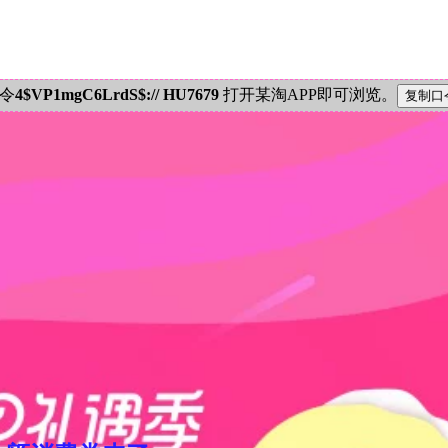
密令
4$VP1mgC6LrdS$:// HU7679
打开某淘APP即可浏览。