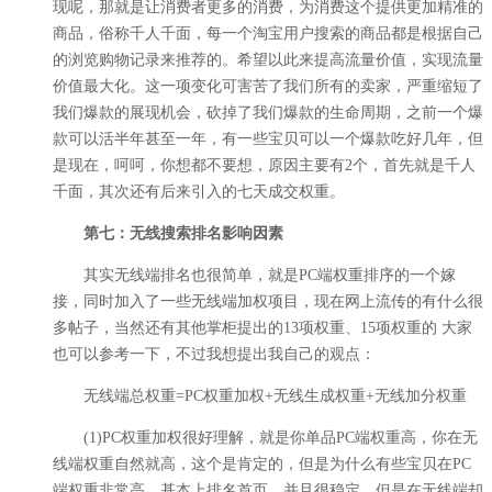
现呢，那就是让消费者更多的消费，为消费这个提供更加精准的
商品，俗称千人千面，每一个淘宝用户搜索的商品都是根据自己
的浏览购物记录来推荐的。希望以此来提高流量价值，实现流量
价值最大化。这一项变化可害苦了我们所有的卖家，严重缩短了
我们爆款的展现机会，砍掉了我们爆款的生命周期，之前一个爆
款可以活半年甚至一年，有一些宝贝可以一个爆款吃好几年，但
是现在，呵呵，你想都不要想，原因主要有2个，首先就是千人
千面，其次还有后来引入的七天成交权重。
第七：无线搜索排名影响因素
其实无线端排名也很简单，就是PC端权重排序的一个嫁
接，同时加入了一些无线端加权项目，现在网上流传的有什么很
多帖子，当然还有其他掌柜提出的13项权重、15项权重的 大家
也可以参考一下，不过我想提出我自己的观点：
无线端总权重=PC权重加权+无线生成权重+无线加分权重
(1)PC权重加权很好理解，就是你单品PC端权重高，你在无
线端权重自然就高，这个是肯定的，但是为什么有些宝贝在PC
端权重非常高，基本上排名首页，并且很稳定，但是在无线端却