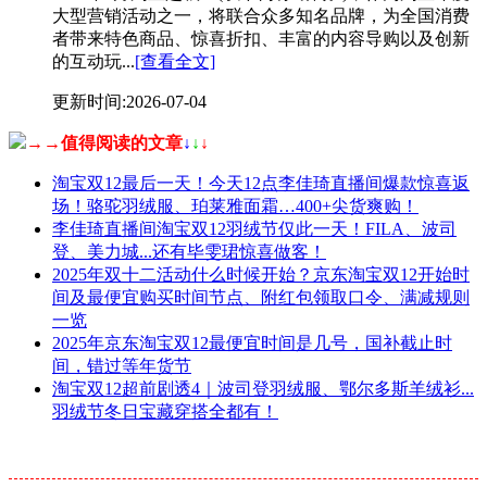
大型营销活动之一，将联合众多知名品牌，为全国消费
者带来特色商品、惊喜折扣、丰富的内容导购以及创新
的互动玩...
[查看全文]
更新时间:2026-07-04
→→值得阅读的文章
↓
↓
↓
淘宝双12最后一天！今天12点李佳琦直播间爆款惊喜返
场！骆驼羽绒服、珀莱雅面霜…400+尖货爽购！
李佳琦直播间淘宝双12羽绒节仅此一天！FILA、波司
登、美力城...还有毕雯珺惊喜做客！
2025年双十二活动什么时候开始？京东淘宝双12开始时
间及最便宜购买时间节点、附红包领取口令、满减规则
一览
2025年京东淘宝双12最便宜时间是几号，国补截止时
间，错过等年货节
淘宝双12超前剧透4️｜波司登羽绒服、鄂尔多斯羊绒衫...
羽绒节冬日宝藏穿搭全都有！