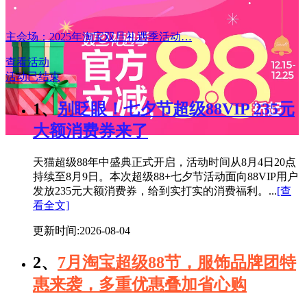
主会场：2025年淘宝双旦礼遇季活动…
查看活动
活动已结束
1、
别眨眼！七夕节超级88VIP 235元
大额消费券来了
天猫超级88年中盛典正式开启，活动时间从8月4日20点
持续至8月9日。本次超级88+七夕节活动面向88VIP用户
发放235元大额消费券，给到实打实的消费福利。...
[查
看全文]
更新时间:2026-08-04
2、
7月淘宝超级88节，服饰品牌团特
惠来袭，多重优惠叠加省心购