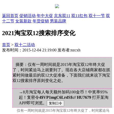
返回首页
促销活动
年中大促
京东双11
双11红包
双十一节
双
十二节
女装新款
年货促销
男装品牌
2021淘宝双12搜索排序变化
首页
>
双十二活动
发布时间：2015-12-04 21:19:00 发布者:nzcxh
摘要：仅有一周时间就是2015年淘宝双12年终大促
了，时间紧迫马上就要到了。现在各大店铺商家都在抓
紧时间做最后的双12大促准备，下面我们就来说下淘宝
双12搜索排序原则变化之处。
→8月淘宝每人每天额外加码100金币！中奖率95%
起！复密令
4$VP1mgC6LrdS$:// HU7679
打开某淘
APP即可浏览。
仅有一周时间就是2015年淘宝双12年终大促了，时间紧迫马