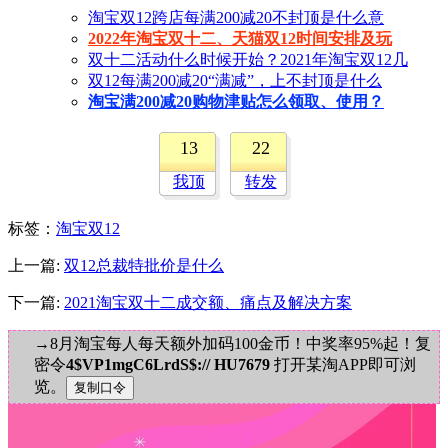
淘宝双12跨店每满200减20不封顶是什么意
2022年淘宝双十二、天猫双12时间安排及玩
双十二活动什么时候开始？2021年淘宝双12几
双12每满200减20“满减”，上不封顶是什么
淘宝满200减20购物津贴怎么领取、使用？
13
22
我顶
转发
标签
：
淘宝双12
上一篇:
双12总裁特批价是什么
下一篇:
2021淘宝双十二成交额、痛点及解决方案
→8月淘宝每人每天额外加码100金币！中奖率95%起！复
密令
4$VP1mgC6LrdS$:// HU7679
打开某淘APP即可浏
览。