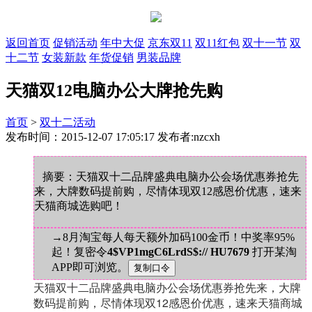
返回首页
促销活动
年中大促
京东双11
双11红包
双十一节
双
十二节
女装新款
年货促销
男装品牌
天猫双12电脑办公大牌抢先购
首页
>
双十二活动
发布时间：2015-12-07 17:05:17 发布者:nzcxh
摘要：天猫双十二品牌盛典电脑办公会场优惠券抢先
来，大牌数码提前购，尽情体现双12感恩价优惠，速来
天猫商城选购吧！
→8月淘宝每人每天额外加码100金币！中奖率95%
起！复密令
4$VP1mgC6LrdS$:// HU7679
打开某淘
APP即可浏览。
天猫双十二品牌盛典电脑办公会场优惠券抢先来，大牌
数码提前购，尽情体现双12感恩价优惠，速来天猫商城