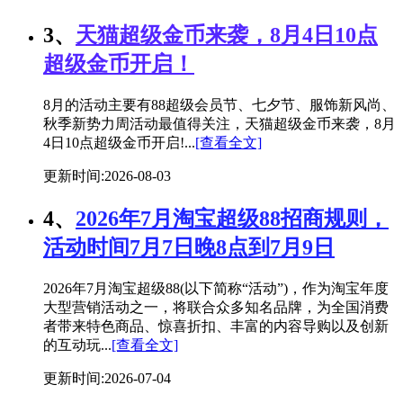
3、
天猫超级金币来袭，8月4日10点
超级金币开启！
8月的活动主要有88超级会员节、七夕节、服饰新风尚、
秋季新势力周活动最值得关注，天猫超级金币来袭，8月
4日10点超级金币开启!...
[查看全文]
更新时间:2026-08-03
4、
2026年7月淘宝超级88招商规则，
活动时间7月7日晚8点到7月9日
2026年7月淘宝超级88(以下简称“活动”)，作为淘宝年度
大型营销活动之一，将联合众多知名品牌，为全国消费
者带来特色商品、惊喜折扣、丰富的内容导购以及创新
的互动玩...
[查看全文]
更新时间:2026-07-04