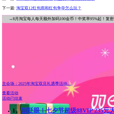
下一篇:
淘宝双12红包雨和红包争夺怎么玩？
→8月淘宝每人每天额外加码100金币！中奖率95%起！复
主会场：2025年淘宝双旦礼遇季活动…
查看活动
活动已结束
1、
别眨眼！七夕节超级88VIP 235