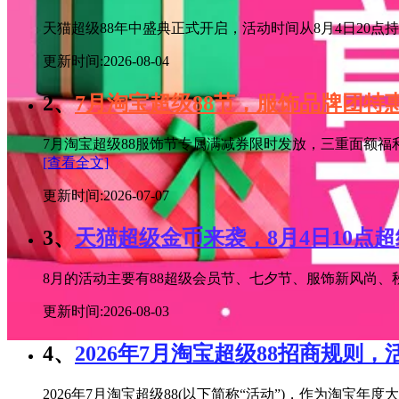
天猫超级88年中盛典正式开启，活动时间从8月4日20点持续
更新时间:2026-08-04
2、
7月淘宝超级88节，服饰品牌团
7月淘宝超级88服饰节专属满减券限时发放，三重面额福
[查看全文]
更新时间:2026-07-07
3、
天猫超级金币来袭，8月4日10点
8月的活动主要有88超级会员节、七夕节、服饰新风尚、秋
更新时间:2026-08-03
4、
2026年7月淘宝超级88招商规则，
2026年7月淘宝超级88(以下简称“活动”)，作为淘