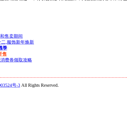
热和售卖期间
十二,服饰新年焕新
遇季
开售
US消费券领取攻略
03524号-3
All Rights Reserved.