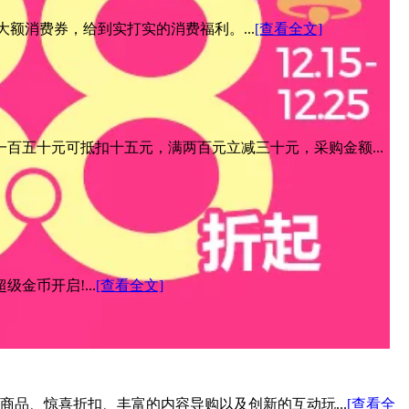
元大额消费券，给到实打实的消费福利。...
[查看全文]
百五十元可抵扣十五元，满两百元立减三十元，采购金额...
金币开启!...
[查看全文]
色商品、惊喜折扣、丰富的内容导购以及创新的互动玩...
[查看全