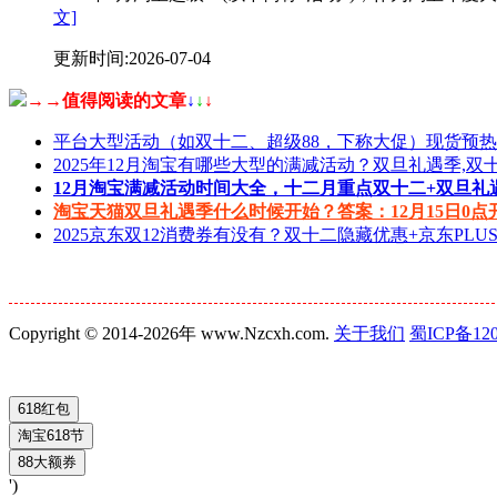
文]
更新时间:2026-07-04
→→值得阅读的文章
↓
↓
↓
平台大型活动（如双十二、超级88，下称大促）现货预
2025年12月淘宝有哪些大型的满减活动？双旦礼遇季,双
12月淘宝满减活动时间大全，十二月重点双十二+双旦礼
淘宝天猫双旦礼遇季什么时候开始？答案：12月15日0点
2025京东双12消费券有没有？双十二隐藏优惠+京东PL
Copyright © 2014-2026年 www.Nzcxh.com.
关于我们
蜀ICP备120
')