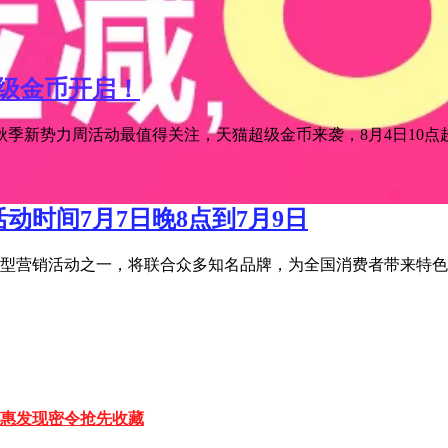
超级金币开启！
季新势力周活动最值得关注，天猫超级金币来袭，8月4日10点超级
活动时间7月7日晚8点到7月9日
宝年度大型营销活动之一，将联合众多知名品牌，为全国消费者带来特
优惠发现密令抢先收藏