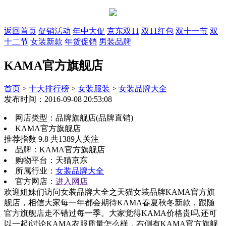
返回首页
促销活动
年中大促
京东双11
双11红包
双十一节
双
十二节
女装新款
年货促销
男装品牌
KAMA官方旗舰店
首页
>
十大排行榜
>
女装服装
>
女装品牌大全
发布时间：2016-09-08 20:53:08
网店类型：品牌旗舰店(品牌直销)
KAMA官方旗舰店
推荐指数
9.8
共
1389人关注
品牌：KAMA官方旗舰店
购物平台：天猫京东
所属行业：
女装品牌大全
官方网店：
进入网店
欢迎姐妹们访问女装品牌大全之天猫女装品牌KAMA官方旗
舰店，相信大家每一年都会期待KAMA春夏秋冬新款，跟随
官方旗舰店走不错过每一季。大家觉得KAMA价格贵吗,还可
以一起i讨论KAMA衣服质量怎么样，右侧有KAMA官方旗舰