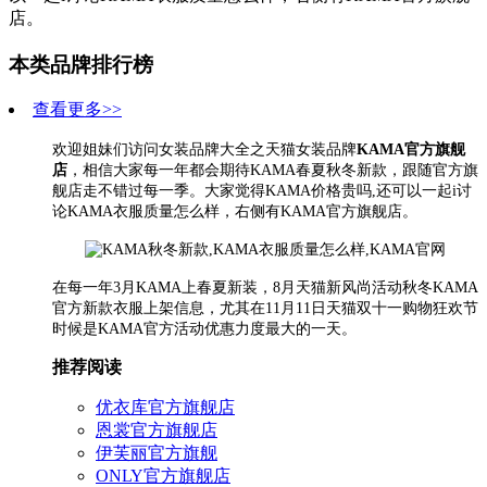
店。
本类品牌排行榜
查看更多>>
欢迎姐妹们访问女装品牌大全之天猫女装品牌
KAMA官方旗舰
店
，相信大家每一年都会期待KAMA春夏秋冬新款，跟随官方旗
舰店走不错过每一季。大家觉得KAMA价格贵吗,还可以一起i讨
论KAMA衣服质量怎么样，右侧有KAMA官方旗舰店。
在每一年3月
KAMA上春夏新装
，8月天猫新风尚活动秋冬KAMA
官方新款衣服上架信息，尤其在11月11日天猫双十一购物狂欢节
时候是KAMA官方活动优惠力度最大的一天。
推荐阅读
优衣库官方旗舰店
恩裳官方旗舰店
伊芙丽官方旗舰
ONLY官方旗舰店