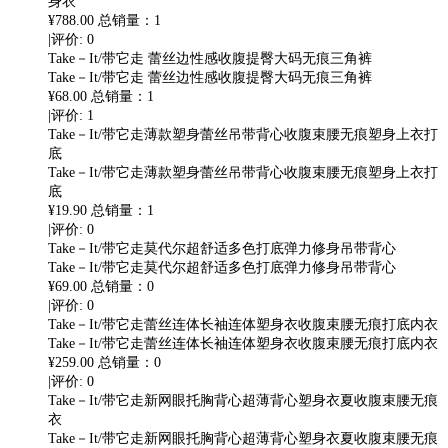
身衣
¥788.00 总销量：1
|评价: 0
Take－It/带它走 蕾丝边性感收腹提臀大码无痕三角裤
Take－It/带它走 蕾丝边性感收腹提臀大码无痕三角裤
¥68.00 总销量：1
|评价: 1
Take－It/带它走薄款塑身蕾丝吊带背心收腹束腰无痕塑身上衣打
底
Take－It/带它走薄款塑身蕾丝吊带背心收腹束腰无痕塑身上衣打
底
¥19.90 总销量：1
|评价: 0
Take－It/带它走莫代尔超舒适多色打底弹力修身吊带背心
Take－It/带它走莫代尔超舒适多色打底弹力修身吊带背心
¥69.00 总销量：0
|评价: 0
Take－It/带它走蕾丝连体长袖连体塑身衣收腹束腰无痕打底内衣
Take－It/带它走蕾丝连体长袖连体塑身衣收腹束腰无痕打底内衣
¥259.00 总销量：0
|评价: 0
Take－It/带它走新网眼托胸背心超薄背心塑身衣夏收腹束腰无痕
衣
Take－It/带它走新网眼托胸背心超薄背心塑身衣夏收腹束腰无痕