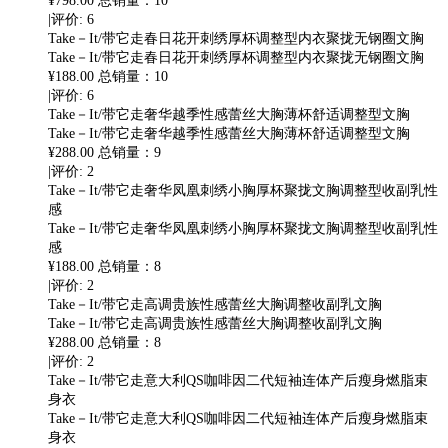
¥798.00 总销量：10
|评价: 6
Take－It/带它走春日花开刺绣厚杯调整型内衣聚拢无钢圈文胸
Take－It/带它走春日花开刺绣厚杯调整型内衣聚拢无钢圈文胸
¥188.00 总销量：10
|评价: 6
Take－It/带它走奢华越季性感蕾丝大胸薄杯舒适调整型文胸
Take－It/带它走奢华越季性感蕾丝大胸薄杯舒适调整型文胸
¥288.00 总销量：9
|评价: 2
Take－It/带它走奢华凤凰刺绣小胸厚杯聚拢文胸调整型收副乳性
感
Take－It/带它走奢华凤凰刺绣小胸厚杯聚拢文胸调整型收副乳性
感
¥188.00 总销量：8
|评价: 2
Take－It/带它走高调贵族性感蕾丝大胸调整收副乳文胸
Take－It/带它走高调贵族性感蕾丝大胸调整收副乳文胸
¥288.00 总销量：8
|评价: 2
Take－It/带它走意大利QS咖啡因二代短袖连体产后瘦身燃脂束
身衣
Take－It/带它走意大利QS咖啡因二代短袖连体产后瘦身燃脂束
身衣