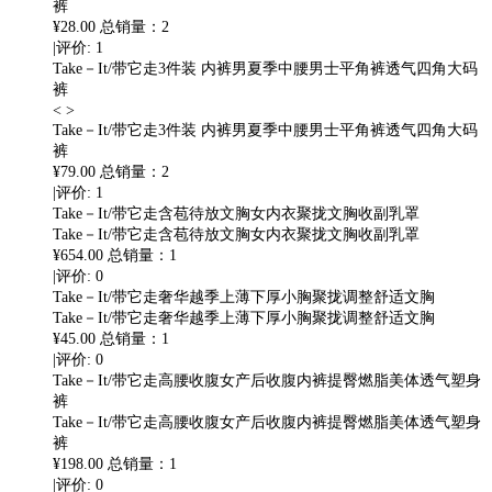
裤
¥28.00 总销量：2
|评价: 1
Take－It/带它走3件装 内裤男夏季中腰男士平角裤透气四角大码
裤
< >
Take－It/带它走3件装 内裤男夏季中腰男士平角裤透气四角大码
裤
¥79.00 总销量：2
|评价: 1
Take－It/带它走含苞待放文胸女内衣聚拢文胸收副乳罩
Take－It/带它走含苞待放文胸女内衣聚拢文胸收副乳罩
¥654.00 总销量：1
|评价: 0
Take－It/带它走奢华越季上薄下厚小胸聚拢调整舒适文胸
Take－It/带它走奢华越季上薄下厚小胸聚拢调整舒适文胸
¥45.00 总销量：1
|评价: 0
Take－It/带它走高腰收腹女产后收腹内裤提臀燃脂美体透气塑身
裤
Take－It/带它走高腰收腹女产后收腹内裤提臀燃脂美体透气塑身
裤
¥198.00 总销量：1
|评价: 0