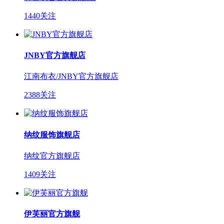
1440关注
JNBY官方旗舰店
江南布衣/JNBY官方旗舰店
2388关注
纳纹服饰旗舰店
纳纹官方旗舰店
1409关注
伊芙丽官方旗舰