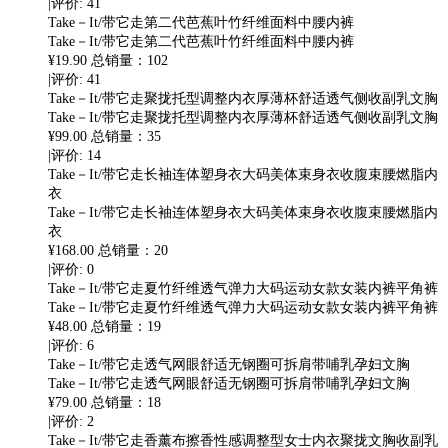
|评价: 41
Take－It/带它走第二代芭蕉叶竹纤维面料中腰内裤
Take－It/带它走第二代芭蕉叶竹纤维面料中腰内裤
¥19.90 总销量：102
|评价: 41
Take－It/带它走聚拢托型调整内衣厚薄杯舒适透气侧收副乳文胸
Take－It/带它走聚拢托型调整内衣厚薄杯舒适透气侧收副乳文胸
¥99.00 总销量：35
|评价: 14
Take－It/带它走长袖连体塑身衣大码美体束身衣收腹束腰燃脂内
衣
Take－It/带它走长袖连体塑身衣大码美体束身衣收腹束腰燃脂内
衣
¥168.00 总销量：20
|评价: 0
Take－It/带它走夏竹纤维透气弹力大码运动女款女装内裤平角裤
Take－It/带它走夏竹纤维透气弹力大码运动女款女装内裤平角裤
¥48.00 总销量：19
|评价: 6
Take－It/带它走透气网眼舒适无钢圈可拆肩带哺乳孕妇文胸
Take－It/带它走透气网眼舒适无钢圈可拆肩带哺乳孕妇文胸
¥79.00 总销量：18
|评价: 2
Take－It/带它走香薰布擦香性感调整型女士内衣聚拢文胸收副乳