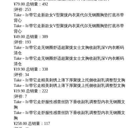
¥79.00 总销量：492
|评价: 253
Take－It/带它走新款女V型聚拢内衣莫代尔无钢圈胸垫打底吊带
背心
Take－It/带它走新款女V型聚拢内衣莫代尔无钢圈胸垫打底吊带
背心
¥49.00 总销量：389
|评价: 193
Take－It/带它走无钢圈舒适超聚拢女士文胸收副乳深V内衣断码
清仓
Take－It/带它走无钢圈舒适超聚拢女士文胸收副乳深V内衣断码
清仓
¥19.90 总销量：338
|评价: 34
Take－It/带它走精美刺绣上薄下厚聚拢上托侧收副乳调整型文胸
Take－It/带它走精美刺绣上薄下厚聚拢上托侧收副乳调整型文胸
¥19.90 总销量：222
|评价: 7
Take－It/带它走舒服性感蕾丝防下垂收副乳调整型内衣无钢圈文
胸
Take－It/带它走舒服性感蕾丝防下垂收副乳调整型内衣无钢圈文
胸
¥258.00 总销量：117