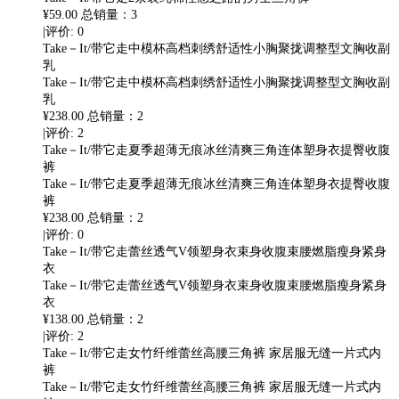
¥59.00 总销量：3
|评价: 0
Take－It/带它走中模杯高档刺绣舒适性小胸聚拢调整型文胸收副
乳
Take－It/带它走中模杯高档刺绣舒适性小胸聚拢调整型文胸收副
乳
¥238.00 总销量：2
|评价: 2
Take－It/带它走夏季超薄无痕冰丝清爽三角连体塑身衣提臀收腹
裤
Take－It/带它走夏季超薄无痕冰丝清爽三角连体塑身衣提臀收腹
裤
¥238.00 总销量：2
|评价: 0
Take－It/带它走蕾丝透气V领塑身衣束身收腹束腰燃脂瘦身紧身
衣
Take－It/带它走蕾丝透气V领塑身衣束身收腹束腰燃脂瘦身紧身
衣
¥138.00 总销量：2
|评价: 2
Take－It/带它走女竹纤维蕾丝高腰三角裤 家居服无缝一片式内
裤
Take－It/带它走女竹纤维蕾丝高腰三角裤 家居服无缝一片式内