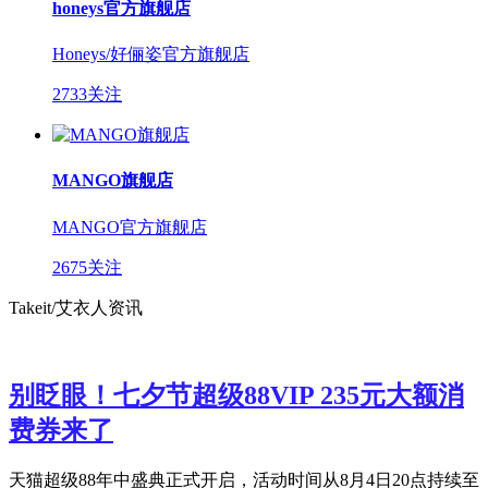
honeys官方旗舰店
Honeys/好俪姿官方旗舰店
2733关注
MANGO旗舰店
MANGO官方旗舰店
2675关注
Takeit/艾衣人资讯
别眨眼！七夕节超级88VIP 235元大额消
费券来了
天猫超级88年中盛典正式开启，活动时间从8月4日20点持续至