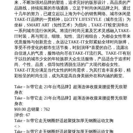
来，不断加强对品牌的塑造，追求完好的版形设计，高品质的产
品路线，持续拓展的市场通路，立足于时尚休闲品牌之列。通过
十几年的努力，已建立起以上海为中心的销售网络。城市休闲是
TAKE-IT品牌的一贯精神，以CITY LIFESTYLE（城市生活）为
坐标，SMART ART（知性艺术）为指向，TAKE-IT蜕变演绎出
一系列城市流行休闲风。将流行时尚元素及艺术灵感融入TAKE-
IT时装，再与简洁、细致、知性、流行相组合，为都会女性带来
优质服饰与创新意念，永远让TAKE-IT女郎紧贴全球时尚脉搏，
享受不停变化的都市生活节奏，时刻演绎*喜爱的自己，流露出
自信迷人的气质，服饰动向尽在TAKE-IT流行风。TAKE-IT有别
于以往的城市少女的年轻族群大众生活服饰，产品适合于追求时
尚、个性、品质，倡导知性洒脱生活的广大现代都会女性。
TAKE-IT充分满足当代女性的时尚需求，为其打造丰富多彩，精
彩纷呈的时尚生活，成为其提高自身美丽外在和内涵的殿堂。
Take－It/带它走 21年台湾品牌】超薄连体收腹束腰提臀无痕塑
身衣
Take－It/带它走 21年台湾品牌】超薄连体收腹束腰提臀无痕塑
身衣
¥69.00 总销量：762
|评价: 67
Take－It/带它走无钢圈舒适超聚拢加厚无钢圈运动文胸
< >
Take－It/带它走无钢圈舒适超聚拢加厚无钢圈运动文胸