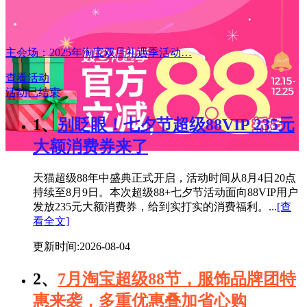
主会场：2025年淘宝双旦礼遇季活动…
查看活动
活动已结束
1、
别眨眼！七夕节超级88VIP 235元
大额消费券来了
天猫超级88年中盛典正式开启，活动时间从8月4日20点
持续至8月9日。本次超级88+七夕节活动面向88VIP用户
发放235元大额消费券，给到实打实的消费福利。...
[查
看全文]
更新时间:2026-08-04
2、
7月淘宝超级88节，服饰品牌团特
惠来袭，多重优惠叠加省心购