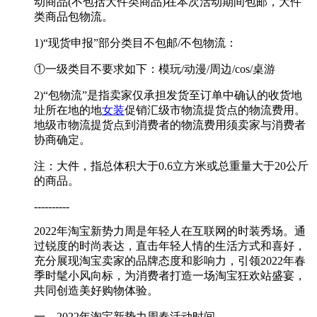
动商品(不包括大件类商品)在本次活动期间包邮，大件
类商品包物流。
1)“现货申报”部分类目不包邮/不包物流：
①一级类目不要求如下：模玩/动漫/周边/cos/桌游
2)“包物流”是指卖家仅承担发货至订单中确认的收货地
址所在地的地
女装
促销汇级市物流提货点的物流费用。
地级市物流提货点到消费者的物流费用须卖家与消费者
协商确定。
注：大件，指总体积大于0.6立方米或总重量大于20公斤
的商品。
----------
2022年淘宝新势力周是年轻人在互联网的时装秀场。通
过锐度的时尚表达，直击年轻人情的生活方式和喜好，
充分展现淘宝卖家的品牌态度和影响力，引领2022年春
季时髦小风向标，为消费者打造一场淘宝狂欢站盛宴，
共同创造美好购物体验。
一、2022年淘宝新势力周春活动时间