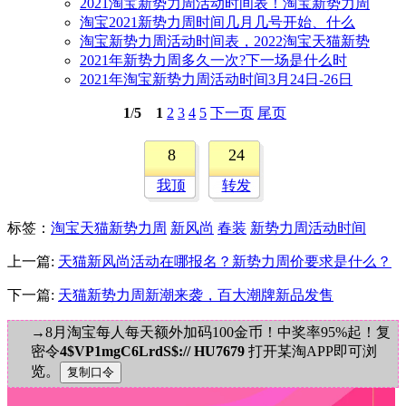
2021淘宝新势力周活动时间表！淘宝新势力周
淘宝2021新势力周时间几月几号开始、什么
淘宝新势力周活动时间表，2022淘宝天猫新势
2021年新势力周多久一次?下一场是什么时
2021年淘宝新势力周活动时间3月24日-26日
1
/
5
1
2
3
4
5
下一页
尾页
8
24
我顶
转发
标签
：
淘宝天猫新势力周
新风尚
春装
新势力周活动时间
上一篇:
天猫新风尚活动在哪报名？新势力周价要求是什么？
下一篇:
天猫新势力周新潮来袭，百大潮牌新品发售
→8月淘宝每人每天额外加码100金币！中奖率95%起！复
密令
4$VP1mgC6LrdS$:// HU7679
打开某淘APP即可浏
览。