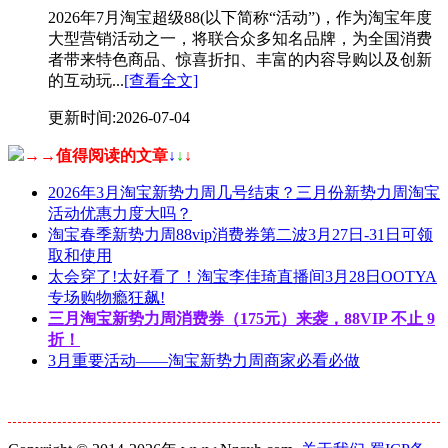
2026年7月淘宝超级88(以下简称“活动”)，作为淘宝年度
大型营销活动之一，将联合众多知名品牌，为全国消费
者带来特色商品、惊喜折扣、丰富的内容导购以及创新
的互动玩...
[查看全文]
更新时间:2026-07-04
→→值得阅读的文章
↓
↓
↓
2026年3月淘宝新势力周几号结束？三月份新势力周淘宝
活动优惠力度大吗？
淘宝春季新势力周88vip消费券第二波3月27日-31日可领
取和使用
太会穿了!太好看了！淘宝李佳琦直播间3月28日OOTYA
专场购物瘾狂飙!
三月淘宝新势力周消费券（175元）来袭，88VIP 不止 9
折！
3月重要活动——淘宝新势力周商家必看必做