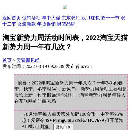
返回首页
促销活动
年中大促
京东双11
双11红包
双十一节
双
十二节
女装新款
年货促销
男装品牌
淘宝新势力周活动时间表，2022淘宝天猫
新势力周一年有几次？
首页
>
天猫新风尚
发布时间：2022-03-19 09:28:39 发布者:nzcxh
摘要：2022年淘宝新势力周一年几次？一年2-3场(春
季、秋季、冬季时候)，新风尚、新势力周活动主要就是
服饰上新，过季服饰清仓处理。淘宝新势力周是年轻人
在互联网的时装秀场
→8月淘宝每人每天额外加码100金币！中奖率95%
起！复密令
4$VP1mgC6LrdS$:// HU7679
打开某淘
APP即可浏览。