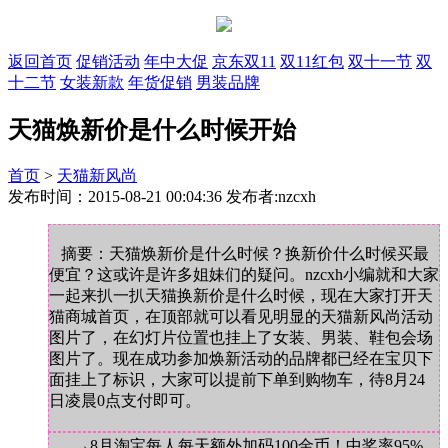
返回首页
促销活动
年中大促
京东双11
双11红包
双十一节
双
十二节
女装新款
年货促销
男装品牌
天猫焕新价是什么时候开始
首页
>
天猫新风尚
发布时间：2015-08-21 00:04:36 发布者:nzcxh
摘要：天猫焕新价是什么时候？换新价什么时候买最
便宜？这或许是许多姐妹们的疑问。nzcxh小编就和大家
一起来扒一扒天猫换新价是什么时候，现在大家打开天
猫商城首页，在顶部就可以看见明显的天猫新风尚活动
图片了，在幻灯片位置也挂上了女装、男装、鞋包会场
图片了。现在成功参加焕新活动的品牌都已经在宝贝下
面挂上了标识，大家可以提前下单到购物车，待8月24
日凌晨0点支付即可。
→8月淘宝每人每天额外加码100金币！中奖率95%