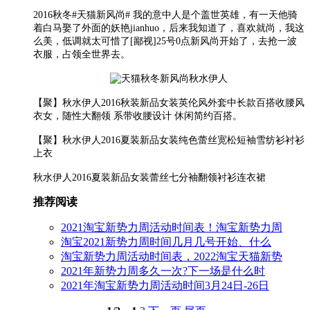
2016秋冬#天猫新风尚# 我的意中人是个盖世英雄，有一天他骑
着白马娶了外面的妖艳jianhuo，后来我知道了，喜欢就尚，我这
么美，低调就太可惜了[鄙视]25号0点新风尚开始了，去抢一波
衣服，占领全世界去。
【聚】秋水伊人2016秋装新品女装英伦风外套中长款百搭收腰风
衣女，随性大翻领 系带收腰设计 休闲简约百搭。
【聚】秋水伊人2016夏装新品女装纯色蕾丝宽松短袖雪纺衫衬衫
上衣
秋水伊人2016夏装新品女装蕾丝七分袖翻领衬衫连衣裙
推荐阅读
2021淘宝新势力周活动时间表！淘宝新势力周
淘宝2021新势力周时间几月几号开始、什么
淘宝新势力周活动时间表，2022淘宝天猫新势
2021年新势力周多久一次?下一场是什么时
2021年淘宝新势力周活动时间3月24日-26日