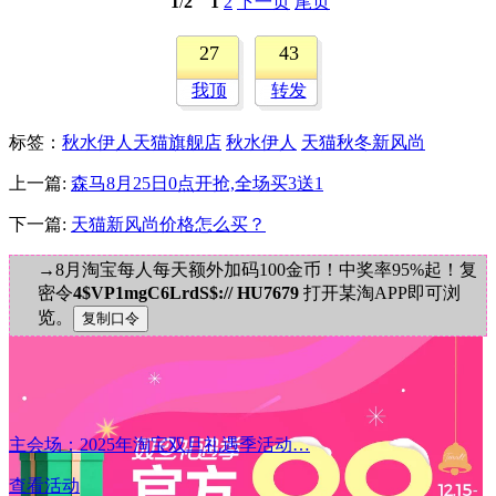
1
/
2
1
2
下一页
尾页
27
43
我顶
转发
标签
：
秋水伊人天猫旗舰店
秋水伊人
天猫秋冬新风尚
上一篇:
森马8月25日0点开抢,全场买3送1
下一篇:
天猫新风尚价格怎么买？
→8月淘宝每人每天额外加码100金币！中奖率95%起！复
密令
4$VP1mgC6LrdS$:// HU7679
打开某淘APP即可浏
览。
主会场：2025年淘宝双旦礼遇季活动…
查看活动