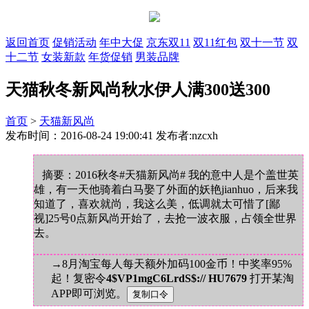
返回首页
促销活动
年中大促
京东双11
双11红包
双十一节
双
十二节
女装新款
年货促销
男装品牌
天猫秋冬新风尚秋水伊人满300送300
首页
>
天猫新风尚
发布时间：2016-08-24 19:00:41 发布者:nzcxh
摘要：2016秋冬#天猫新风尚# 我的意中人是个盖世英
雄，有一天他骑着白马娶了外面的妖艳jianhuo，后来我
知道了，喜欢就尚，我这么美，低调就太可惜了[鄙
视]25号0点新风尚开始了，去抢一波衣服，占领全世界
去。
→8月淘宝每人每天额外加码100金币！中奖率95%
起！复密令
4$VP1mgC6LrdS$:// HU7679
打开某淘
APP即可浏览。