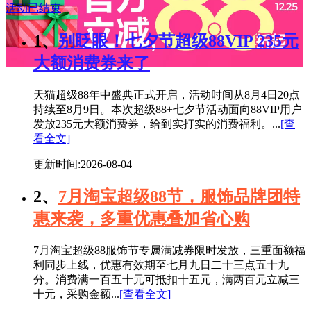
活动已结束
1、
别眨眼！七夕节超级88VIP 235元
大额消费券来了
天猫超级88年中盛典正式开启，活动时间从8月4日20点
持续至8月9日。本次超级88+七夕节活动面向88VIP用户
发放235元大额消费券，给到实打实的消费福利。...
[查
看全文]
更新时间:2026-08-04
2、
7月淘宝超级88节，服饰品牌团特
惠来袭，多重优惠叠加省心购
7月淘宝超级88服饰节专属满减券限时发放，三重面额福
利同步上线，优惠有效期至七月九日二十三点五十九
分。消费满一百五十元可抵扣十五元，满两百元立减三
十元，采购金额...
[查看全文]