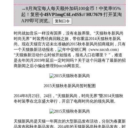
→8月淘宝每人每天额外加码100金币！中奖率95%
起！复密令
4$VP1mgC6LrdS$:// HU7679
打开某淘
APP即可浏览。
时尚就如音乐一样没有国界，没有名族界限。“天猫秋冬新风尚
时尚无界” 时装秀经典回顾之旅，带你重温2014天猫秋冬新风
尚。现在天猫官方还未出准确的2015秋冬新风尚招商规则，只有
一个天猫焕新活动报名，
“
天猫焕新活动什么时候开始报名，报名入口在哪里？
”，难道
是去年闰月2019年延后一定时间吗？关于这个问题有了最新的招
商新闻之后小编会整理到nzcxh网首页。
2015天猫秋冬新风尚暂时配图
2014年8月23日、24日，“天猫新风尚，时尚无界”暨2014天猫秋
冬时装季在北京盛大举行，开启了电商时尚化的领先风潮。
天猫新风尚是天猫一年两次的大型新品发布活动，分别为春夏新
品发布和秋冬新品发布。2014年的天猫新风尚秋冬新品发布，时