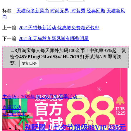
标签
：
天猫秋冬新风尚
时尚无界
时装秀
经典回顾
天猫新风
尚
上一篇:
2021天猫焕新活动 优惠券免费领还包邮
下一篇:
2021年天猫秋冬新风尚有哪些明星
→8月淘宝每人每天额外加码100金币！中奖率95%起！复
密令
4$VP1mgC6LrdS$:// HU7679
打开某淘APP即可浏
览。
主会场：2025年淘宝双旦礼遇季活动…
查看活动
活动已结束
1、
别眨眼！七夕节超级88VIP 235元