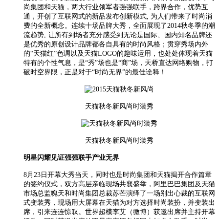
尚集团和天猫，两大行业领军者强强联手，跨界合作，优势互
通，开创了互联网式的新品发布创新模式, 为人们带来了时尚消
费的全新概念。连续十场品牌大秀，全面展现了2014秋冬季的潮
流趋势, 让所有到场者充分感受到无论是国际、国内知名品牌还
是优秀的原创设计品牌都各自具有的时尚风格；贯穿秀场内外
的“天猫红”色调以及天猫LOGO的趣味运用，也处处体现着天猫
特有的个性气息，是“秀”场也是“商”场，天桥直达网络购物，打
破时空界限，正是对于“时尚无界”的最佳诠释！
天猫秋冬新风尚时装秀
天猫秋冬新风尚时装秀
明星闪耀见证强强联手产业无界
8月23日开幕大秀当天，同时也是时尚集团和天猫揭开合作篇章
的签约仪式，双方高层亲临现场共襄盛举，阿里巴巴集团及天猫
市场总监魄天和时尚集团总裁苏芒演绎了一场别出心裁的互联网
式变装秀，现场用大屏幕在天猫为对方选择时尚装扮，并变装出
席，引来连连惊叹。世界超模李艾（微博）获邀出席并主持开幕