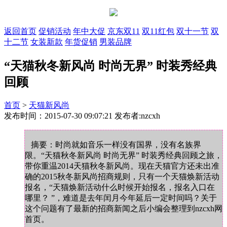
返回首页
促销活动
年中大促
京东双11
双11红包
双十一节
双
十二节
女装新款
年货促销
男装品牌
“天猫秋冬新风尚 时尚无界” 时装秀经典
回顾
首页
>
天猫新风尚
发布时间：2015-07-30 09:07:21 发布者:nzcxh
摘要：时尚就如音乐一样没有国界，没有名族界
限。“天猫秋冬新风尚 时尚无界” 时装秀经典回顾之旅，
带你重温2014天猫秋冬新风尚。现在天猫官方还未出准
确的2015秋冬新风尚招商规则，只有一个天猫焕新活动
报名，“天猫焕新活动什么时候开始报名，报名入口在
哪里？ ”，难道是去年闰月今年延后一定时间吗？关于
这个问题有了最新的招商新闻之后小编会整理到nzcxh网
首页。