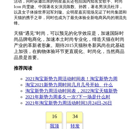
活动，同时获邀出席的明星嘉宾还包括国内知名女歌手、时尚
Icon 尚雯婕、中国著名女演员陈数、孙茜，著名男演员杜淳，
以及女子体操世界冠军刘璇。众明星嘉宾现场见证了时尚集团和
天猫的携手之举，同时也成为了最先体验全新电商风尚的潮流先
锋。
天猫“遇见”时尚，可以预见的化学效应是，加速国际时
尚品牌电商化，加速本土时尚专业化，缔造天猫在时尚
产业的革新者形象。期待2015天猫秋冬新风尚在此基础
上加强，在购物体验环节更直观化、时尚化，当然商品
品质是首要。
推荐阅读
2021淘宝新势力周活动时间表！淘宝新势力周
淘宝2021新势力周时间几月几号开始、什么
淘宝新势力周活动时间表，2022淘宝天猫新势
2021年新势力周多久一次?下一场是什么时
2021年淘宝新势力周活动时间3月24日-26日
16
34
我顶
转发