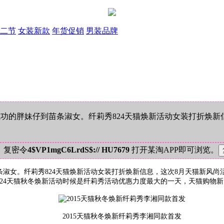
二节
女装新款
年货促销
男装品牌
功的胖妹仔到苗条淑女。纤莉秀824天猫焕新活动女装打折焕新
！复密令
4$VP1mgC6LrdS$:// HU7679
打开某淘APP即可浏览。
淑女。纤莉秀824天猫焕新活动女装打折焕新信息，这次8月天猫新风
猫秋冬焕新活动时候是纤莉秀活动优惠力度最大的一天，天猫购物新风尚qq群:
2015天猫秋冬焕新纤莉秀李湘同款首发