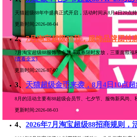
天猫超级88年中盛典正式开启，活动时间从8月4日20点持续
更新时间:2026-08-04
2、
7月淘宝超级88节，服饰品牌团
7月淘宝超级88服饰节专属满减券限时发放，三重面额福
[查看全文]
更新时间:2026-07-07
3、
天猫超级金币来袭，8月4日10点
8月的活动主要有88超级会员节、七夕节、服饰新风尚、秋
更新时间:2026-08-03
4、
2026年7月淘宝超级88招商规则，