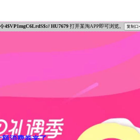
密令
4$VP1mgC6LrdS$:// HU7679
打开某淘APP即可浏览。
元大额消费券来了