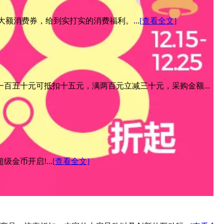
元大额消费券，给到实打实的消费福利。...
[查看全文]
百五十元可抵扣十五元，满两百元立减三十元，采购金额...
金币开启!...
[查看全文]