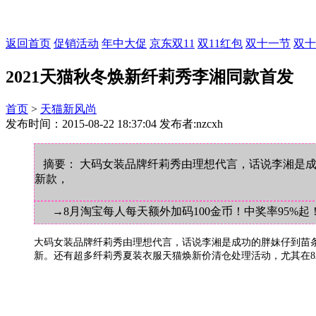
返回首页
促销活动
年中大促
京东双11
双11红包
双十一节
双十
2021天猫秋冬焕新纤莉秀李湘同款首发
首页
>
天猫新风尚
发布时间：2015-08-22 18:37:04 发布者:nzcxh
摘要： 大码女装品牌纤莉秀由理想代言，话说李湘是成
新款，
→8月淘宝每人每天额外加码100金币！中奖率95%起
大码女装品牌纤莉秀由理想代言，话说李湘是成功的胖妹仔到苗条
新。还有超多纤莉秀夏装衣服天猫焕新价清仓处理活动，尤其在824天