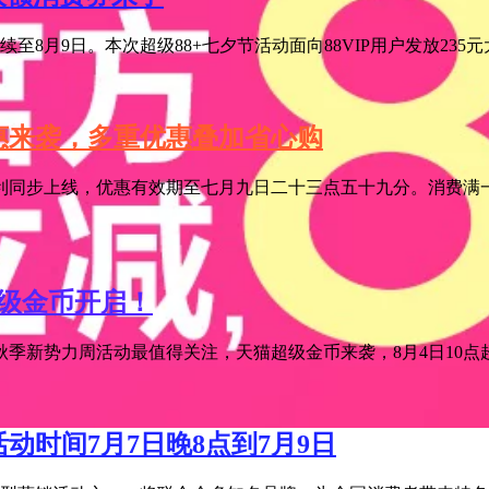
至8月9日。本次超级88+七夕节活动面向88VIP用户发放235
特惠来袭，多重优惠叠加省心购
利同步上线，优惠有效期至七月九日二十三点五十九分。消费满一
超级金币开启！
季新势力周活动最值得关注，天猫超级金币来袭，8月4日10点超级
活动时间7月7日晚8点到7月9日