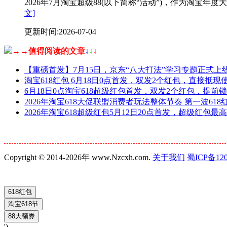
2026年7月淘宝超级88(以下简称“活动”)，作为淘
文]
更新时间:2026-07-04
→→值得阅读的文章
↓
↓
↓
【重磅首发】7月15日，京东“八大打法”学习专题正式上
淘宝618红包 6月18日0点首发，双发2个红包，直接抵
6月18日0点淘宝618超级红包首发，双发2个红包，提前锁1
2026年淘宝618大促联盟消费者玩法整体节奏 第一波618红
2026年淘宝618超级红包5月12日20点首发，超级红包最高
Copyright © 2014-2026年 www.Nzcxh.com.
关于我们
蜀ICP备120
')