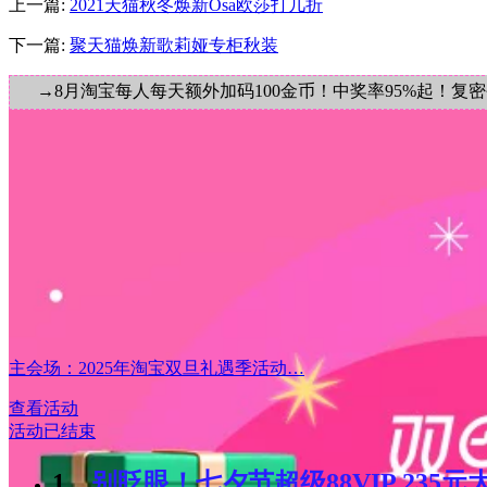
上一篇:
2021天猫秋冬焕新Osa欧莎打几折
下一篇:
聚天猫焕新歌莉娅专柜秋装
→8月淘宝每人每天额外加码100金币！中奖率95%起！复
主会场：2025年淘宝双旦礼遇季活动…
查看活动
活动已结束
1、
别眨眼！七夕节超级88VIP 235