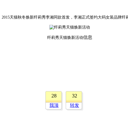
2015天猫秋冬焕新纤莉秀李湘同款首发，李湘正式签约大码女装品牌纤
信息
纤莉秀天猫焕新活动
28
32
我顶
转发