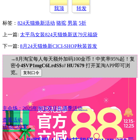
我顶
转发
标签
：
824天猫焕新活动
骆驼
男装
5折
上一篇:
太平鸟女装824天猫焕新送79元福袋
下一篇:
8月24天猫焕新CICI-SHOP秋装首发
→8月淘宝每人每天额外加码100金币！中奖率95%起！复
密令
4$VP1mgC6LrdS$:// HU7679
打开某淘APP即可浏
览。
主会场：2025年淘宝双旦礼遇季活动…
查看活动
活动已结束