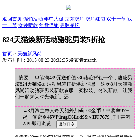
返回首页
促销活动
年中大促
京东双11
双11红包
双十一节
双
十二节
女装新款
年货促销
男装品牌
824天猫焕新活动骆驼男装5折抢
首页
>
天猫新风尚
发布时间：2015-08-23 20:32:35 发布者:nzcxh
摘要： 单笔满499元送价值336骆驼背包一个，骆驼男
装824天猫焕新活动男装打折焕新信息，这次8月天猫新
风尚活动骆驼男装新款衣服上架秋装、冬装新款，让我
们一起来为时光焕新。还
→8月淘宝每人每天额外加码100金币！中奖率95%
起！复密令
4$VP1mgC6LrdS$:// HU7679
打开某淘
APP即可浏览。