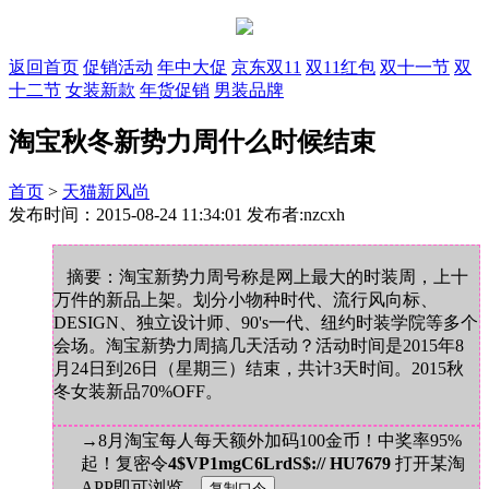
返回首页
促销活动
年中大促
京东双11
双11红包
双十一节
双
十二节
女装新款
年货促销
男装品牌
淘宝秋冬新势力周什么时候结束
首页
>
天猫新风尚
发布时间：2015-08-24 11:34:01 发布者:nzcxh
摘要：淘宝新势力周号称是网上最大的时装周，上十
万件的新品上架。划分小物种时代、流行风向标、
DESIGN、独立设计师、90's一代、纽约时装学院等多个
会场。淘宝新势力周搞几天活动？活动时间是2015年8
月24日到26日（星期三）结束，共计3天时间。2015秋
冬女装新品70%OFF。
→8月淘宝每人每天额外加码100金币！中奖率95%
起！复密令
4$VP1mgC6LrdS$:// HU7679
打开某淘
APP即可浏览。