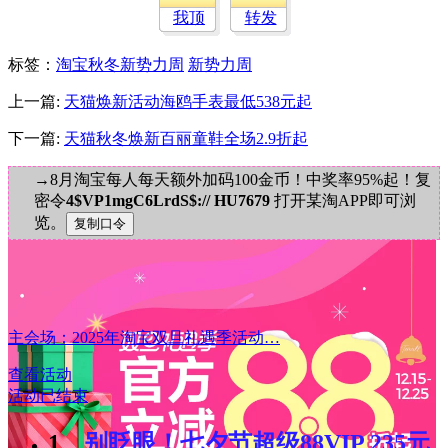
我顶
转发
标签
：
淘宝秋冬新势力周
新势力周
上一篇:
天猫焕新活动海鸥手表最低538元起
下一篇:
天猫秋冬焕新百丽童鞋全场2.9折起
→8月淘宝每人每天额外加码100金币！中奖率95%起！复
密令
4$VP1mgC6LrdS$:// HU7679
打开某淘APP即可浏
览。
主会场：2025年淘宝双旦礼遇季活动…
查看活动
活动已结束
1、
别眨眼！七夕节超级88VIP 235元