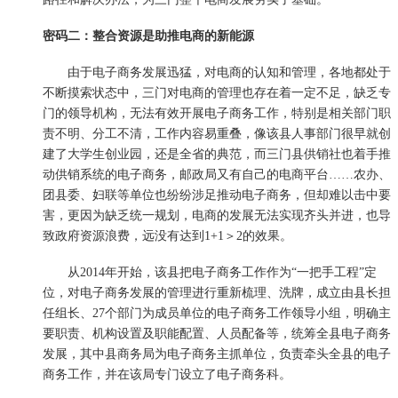
密码二：整合资源是助推电商的新能源
由于电子商务发展迅猛，对电商的认知和管理，各地都处于
不断摸索状态中，三门对电商的管理也存在着一定不足，缺乏专
门的领导机构，无法有效开展电子商务工作，特别是相关部门职
责不明、分工不清，工作内容易重叠，像该县人事部门很早就创
建了大学生创业园，还是全省的典范，而三门县供销社也着手推
动供销系统的电子商务，邮政局又有自己的电商平台……农办、
团县委、妇联等单位也纷纷涉足推动电子商务，但却难以击中要
害，更因为缺乏统一规划，电商的发展无法实现齐头并进，也导
致政府资源浪费，远没有达到1+1＞2的效果。
从2014年开始，该县把电子商务工作作为“一把手工程”定
位，对电子商务发展的管理进行重新梳理、洗牌，成立由县长担
任组长、27个部门为成员单位的电子商务工作领导小组，明确主
要职责、机构设置及职能配置、人员配备等，统筹全县电子商务
发展，其中县商务局为电子商务主抓单位，负责牵头全县的电子
商务工作，并在该局专门设立了电子商务科。