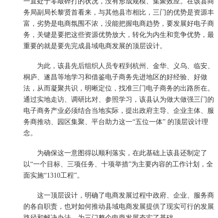
一直处于零敲碎打的状况，没有形成规模、集聚效应。在该县商
务局副局长黎贤首看来，与其他县市相比，三门的优势是资源丰
富，劣势是电商氛围不浓，没能把握电商趋势，要发展好电子商
务，关键是要把这些资源优势放大，转化为内生和竞争优势，最
重要的就是要先完成县域电商发展的顶层设计。
为此，该县先后组织人员专程到杭州、金华、义乌、临安、
桐庐、遂昌等地学习和借鉴电子商务先进地区的好经验、好做
法，从而凝聚共识，明晰定位，找准三门电子商务的出路所在。
通过实地走访、调研比对、参照学习，该县认为做大做强三门的
电子商务产业必须结合当地实际，提出政府主导、企业主体、服
务商推动、园区集聚、平台助力这一“五位一体” 的顶层设计理
念。
为确保这一意图得以顺利落实，在此基础上该县还制定了
以“一个目标、三项任务、十项举措”为主要内容的工作计划，全
面实施“1310工程”。
这一顶层设计，明确了电商发展过程中政府、企业、服务商
的各自职责，也对如何推动县域电商发展提供了现实可行的发展
路径和解决办法，为三门整个电商发展夯实了基础。