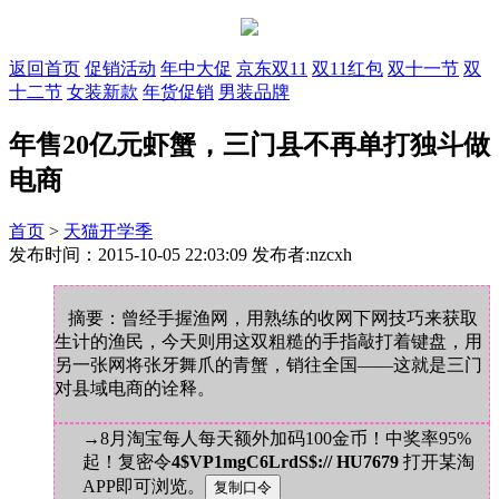
返回首页
促销活动
年中大促
京东双11
双11红包
双十一节
双
十二节
女装新款
年货促销
男装品牌
年售20亿元虾蟹，三门县不再单打独斗做
电商
首页
>
天猫开学季
发布时间：2015-10-05 22:03:09 发布者:nzcxh
摘要：曾经手握渔网，用熟练的收网下网技巧来获取
生计的渔民，今天则用这双粗糙的手指敲打着键盘，用
另一张网将张牙舞爪的青蟹，销往全国——这就是三门
对县域电商的诠释。
→8月淘宝每人每天额外加码100金币！中奖率95%
起！复密令
4$VP1mgC6LrdS$:// HU7679
打开某淘
APP即可浏览。