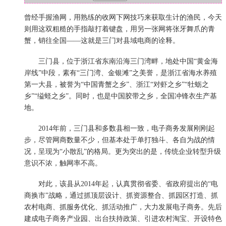
曾经手握渔网，用熟练的收网下网技巧来获取生计的渔民，今天
则用这双粗糙的手指敲打着键盘，用另一张网将张牙舞爪的青
蟹，销往全国——这就是三门对县域电商的诠释。
三门县，位于浙江省东南沿海三门湾畔，地处中国“黄金海
岸线”中段，素有“三门湾、金银滩”之美誉，是浙江省海水养殖
第一大县，被誉为“中国青蟹之乡”、浙江“对虾之乡”“牡蛎之
乡”“缢蛏之乡”。同时，也是中国胶带之乡，全国冲锋衣生产基
地。
2014年前，三门县和多数县相一致，电子商务发展刚刚起
步，尽管网商数量不少，但基本处于单打独斗、各自为战的情
况，呈现为“小散乱”的格局。更为突出的是，传统企业转型升级
意识不浓，触网率不高。
对此，该县从2014年起，认真贯彻省委、省政府提出的“电
商换市”战略，通过抓顶层设计、抓资源整合、抓园区打造、抓
农村电商、抓服务优化、抓活动推广，大力发展电子商务。先后
建成电子商务产业园、出台扶持政策、引进农村淘宝、开设特色