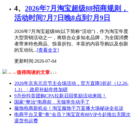
4、
2026年7月淘宝超级88招商规则，
活动时间7月7日晚8点到7月9日
2026年7月淘宝超级88(以下简称“活动”)，作为淘宝年度
大型营销活动之一，将联合众多知名品牌，为全国消费
者带来特色商品、惊喜折扣、丰富的内容导购以及创新
的互动玩...
[查看全文]
更新时间:2026-07-04
→→值得阅读的文章
↓
↓
↓
2026年京东元旦节主会场活动，官方直降5折起（12.26-
1.3）；政府补贴年终加磅
9月份抖音团购CPA拉新召回奖励活动来啦！
国家“整治”电商前，天猫率先动手了
服饰电商新机会！淘宝服饰千万直播大场秘诀全在这
电商平台又要“卷”会员？淘宝宣布88VIP今起推出无限次
退货包运费