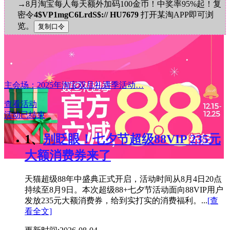
→8月淘宝每人每天额外加码100金币！中奖率95%起！复
密令
4$VP1mgC6LrdS$:// HU7679
打开某淘APP即可浏
览。
主会场：2025年淘宝双旦礼遇季活动…
查看活动
活动已结束
1、
别眨眼！七夕节超级88VIP 235元
大额消费券来了
天猫超级88年中盛典正式开启，活动时间从8月4日20点
持续至8月9日。本次超级88+七夕节活动面向88VIP用户
发放235元大额消费券，给到实打实的消费福利。...
[查
看全文]