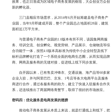
效果，也正日渐成为区域电子商务发展的枢纽，大众创业万众创
新的孵化器。
三门县顺应市场需求，从2014年6月开始筹建县电子商务产
业园，当年9月即建成开园，整个产业园总占地面积28亩，建筑
面积近2万平方米。
与普通电子商务产业园的1.0版本有所不同，该园集网商服
务、培训交流、创业孵化、视觉营销、产品展示、仓储物流等综
合功能于一体，按照4.0版本高标准为传统中小企业转型及线下
标杆品牌孵化打造了一个系统全面的电商生态圈，从而实现品牌
商、网商及服务商的无缝对接，促进线上线下同步发展。
自开园以来，已有售卖冲锋衣、交通设施、海产品等60多家
企业入驻，并与阿里巴巴、京东、1号店等各大电商平台及服务
商进行合作，通过各服务商的助力，建立了快速入驻服务合作关
系，还连续推出了两届网络青蟹节，取得了很好的市场效应。
密码四：优化服务是电商发展的翅膀
推动电子商务发展从本质上来说，就是打通线上和线下，把