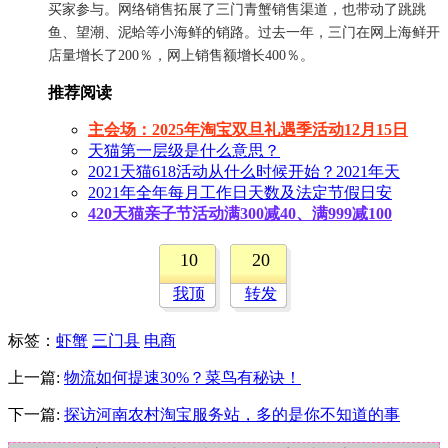
买家参与。网络销售拓展了三门青蟹销售渠道，也带动了跳跳
鱼、望潮、泥蛤等小海鲜的销路。过去一年，三门在网上海鲜开
店量增长了200％，网上销售额增长400％。
推荐阅读
主会场：2025年淘宝双旦礼遇季活动12月15日
天猫第一层级是什么意思？
2021天猫618活动从什么时候开始？2021年天
2021年全年每月工作日天数及法定节假日安
420天猫亲子节活动满300减40、满999减100
10
20
我顶
转发
标签
：
虾蟹
三门县
电商
上一篇:
物流如何提速30%？菜鸟有秘诀！
下一篇:
探访河南农村淘宝服务站，多的是你不知道的事