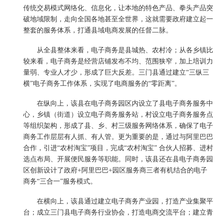
传统交易模式网络化、信息化，让本地的特色产品、拳头产品突
破地域限制，走向全国各地甚至全世界，这就需要政府建立起一
整套的服务体系，打通县域电商发展的任督二脉。
从全县整体来看，电子商务是县城热、农村冷；从各乡镇比
较来看，电子商务是经营店铺发布不均、范围狭窄，加上培训力
量弱、专业人才少，形成了巨大反差。三门县通过建立“三纵三
横”电子商务工作体系，实现了电商服务的“零距离”。
在纵向上，该县在电子商务园区内设立了县电子商务服务中
心，乡镇（街道）设立电子商务服务站，村设立电子商务服务点
等组织架构，形成了县、乡、村三级服务网络体系，确保了电子
商务工作层层有人抓、有人管。更为重要的是，通过与阿里巴巴
合作，引进“农村淘宝”项目，完成“农村淘宝” 合伙人招募、进村
选点布局、开展便民服务等职能。同时，该县还在县电子商务园
区创新设计了政府+阿里巴巴+园区服务商三者有机结合的电子
商务“三合一”服务模式。
在横向上，该县通过建立电子商务产业园，打造产业集聚平
台；成立三门县电子商务行业协会，打造电商交流平台；建立青