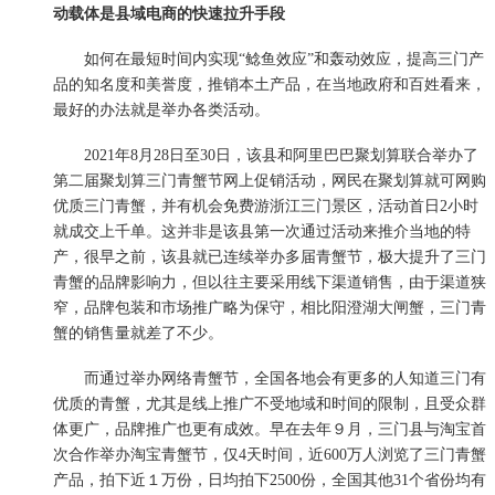
动载体是县域电商的快速拉升手段
如何在最短时间内实现“鲶鱼效应”和轰动效应，提高三门产
品的知名度和美誉度，推销本土产品，在当地政府和百姓看来，
最好的办法就是举办各类活动。
2021年8月28日至30日，该县和阿里巴巴聚划算联合举办了
第二届聚划算三门青蟹节网上促销活动，网民在聚划算就可网购
优质三门青蟹，并有机会免费游浙江三门景区，活动首日2小时
就成交上千单。这并非是该县第一次通过活动来推介当地的特
产，很早之前，该县就已连续举办多届青蟹节，极大提升了三门
青蟹的品牌影响力，但以往主要采用线下渠道销售，由于渠道狭
窄，品牌包装和市场推广略为保守，相比阳澄湖大闸蟹，三门青
蟹的销售量就差了不少。
而通过举办网络青蟹节，全国各地会有更多的人知道三门有
优质的青蟹，尤其是线上推广不受地域和时间的限制，且受众群
体更广，品牌推广也更有成效。早在去年９月，三门县与淘宝首
次合作举办淘宝青蟹节，仅4天时间，近600万人浏览了三门青蟹
产品，拍下近１万份，日均拍下2500份，全国其他31个省份均有