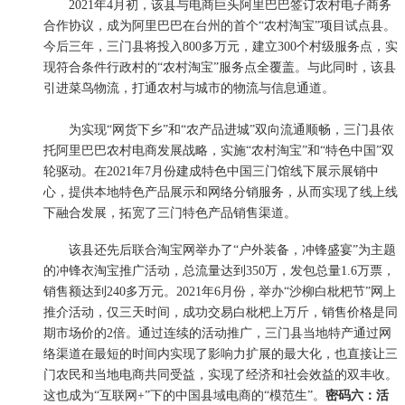
2021年4月初，该县与电商巨头阿里巴巴签订农村电子商务
合作协议，成为阿里巴巴在台州的首个“农村淘宝”项目试点县。
今后三年，三门县将投入800多万元，建立300个村级服务点，实
现符合条件行政村的“农村淘宝”服务点全覆盖。与此同时，该县
引进菜鸟物流，打通农村与城市的物流与信息通道。
为实现“网货下乡”和“农产品进城”双向流通顺畅，三门县依
托阿里巴巴农村电商发展战略，实施“农村淘宝”和“特色中国”双
轮驱动。在2021年7月份建成特色中国三门馆线下展示展销中
心，提供本地特色产品展示和网络分销服务，从而实现了线上线
下融合发展，拓宽了三门特色产品销售渠道。
该县还先后联合淘宝网举办了“户外装备，冲锋盛宴”为主题
的冲锋衣淘宝推广活动，总流量达到350万，发包总量1.6万票，
销售额达到240多万元。2021年6月份，举办“沙柳白枇杷节”网上
推介活动，仅三天时间，成功交易白枇杷上万斤，销售价格是同
期市场价的2倍。通过连续的活动推广，三门县当地特产通过网
络渠道在最短的时间内实现了影响力扩展的最大化，也直接让三
门农民和当地电商共同受益，实现了经济和社会效益的双丰收。
这也成为“互联网+”下的中国县域电商的“模范生”。
密码六：活