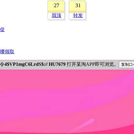
27
31
我顶
转发
促
在哪领取
密令
4$VP1mgC6LrdS$:// HU7679
打开某淘APP即可浏览。