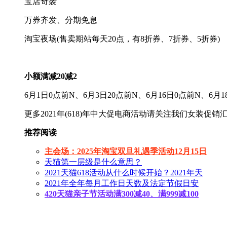
宝店奇袭
万券齐发、分期免息
淘宝夜场(售卖期站每天20点，有8折券、7折券、5折券)
小额满减20减2
6月1日0点前N、6月3日20点前N、6月16日0点前N、6月1
更多2021年(618)年中大促电商活动请关注我们女装促销汇
推荐阅读
主会场：2025年淘宝双旦礼遇季活动12月15日
天猫第一层级是什么意思？
2021天猫618活动从什么时候开始？2021年天
2021年全年每月工作日天数及法定节假日安
420天猫亲子节活动满300减40、满999减100