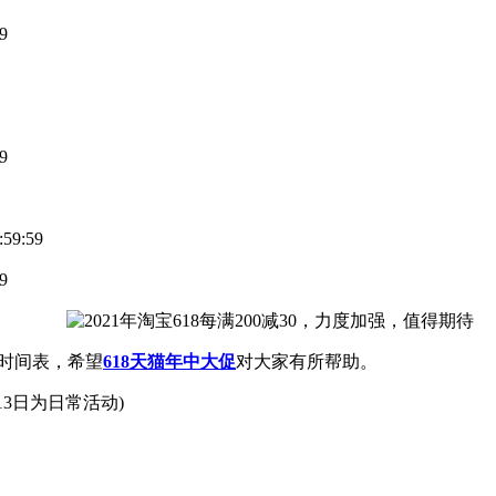
9
9
59:59
9
活动时间表，希望
618天猫年中大促
对大家有所帮助。
-13日为日常活动)