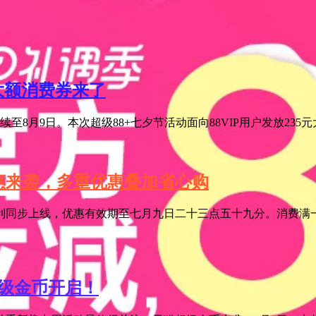
元大额消费券来了
至8月9日。本次超级88+七夕节活动面向88VIP用户发放235
特惠来袭，多重优惠叠加省心购
利同步上线，优惠有效期至七月九日二十三点五十九分。消费满一
超级金币开启！