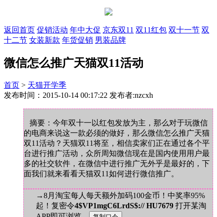
返回首页
促销活动
年中大促
京东双11
双11红包
双十一节
双
十二节
女装新款
年货促销
男装品牌
微信怎么推广天猫双11活动
首页
>
天猫开学季
发布时间：2015-10-14 00:17:22 发布者:nzcxh
摘要：今年双十一以红包发放为主，那么对于玩微信
的电商来说这一款必须的做好，那么微信怎么推广天猫
双11活动？天猫双11将至，相信卖家们正在通过各个平
台进行推广活动，众所周知微信现在是国内使用用户最
多的社交软件，在微信中进行推广无外乎是最好的，下
面我们就来看看天猫双11如何进行微信推广。
→8月淘宝每人每天额外加码100金币！中奖率95%
起！复密令
4$VP1mgC6LrdS$:// HU7679
打开某淘
APP即可浏览。