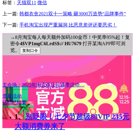
标签
：
天猫双11
微信
上一篇:
韩都衣舍2021双十一策略 砸3000万造势“品牌事件”
下一篇:
手机淘宝出现严重漏洞 比恶意差评还要恶劣！
→8月淘宝每人每天额外加码100金币！中奖率95%起！复
密令
4$VP1mgC6LrdS$:// HU7679
打开某淘APP即可浏
览。
主会场：2025年淘宝双旦礼遇季活动…
查看活动
活动已结束
1、
别眨眼！七夕节超级88VIP 235元
大额消费券来了