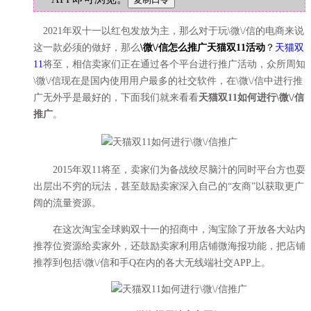
2021年双十一以红包发放为主，那么对于玩\微\/信的电商来说
这一款必须的做好，那么
\微\/信怎么推广天猫双11活动
？
天猫双
11
将至，相信卖家们正在通过各个平台进行推广活动，众所周知
\微\/信现在是国内使用用户最多的社交软件，在\微\/信中进行推
广无外乎是最好的，下面我们就来看看
天猫双11如何进行\微\/信
推广
。
2015年双11将至，卖家们为备战绞尽脑汁的同时平台方也耍
出层出不穷的玩法，甚至鼓励卖家深入自己的“友商”以获取更广
阔的流量资源。
在这次淘宝全球购双十一的招商中，淘宝除了开放各大站内
推荐位资源给卖家外，还鼓励卖家利用店铺微海报功能，把店铺
推荐到包括\微\/信和手Q在内的各大无线端社交APP上。