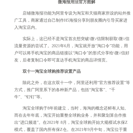
微海报用法官方图解
店铺微海报功能为阿里专设为淘宝和天猫商家所设的站外推
广工具，商家通过自己制作H5海报分享到朋友圈内引导买家进
入淘宝店内。
实际上，这已经不是淘宝首次想突破\微\/信限制获取\微\/信
流量资源的尝试了。2021年6月，淘宝就开放“淘口令”功能，用
户可以将手机淘宝的商品链接以“淘口令”的形式分享给\微\/信好
友，后者复制口令即可直达手机淘宝的商品详情页。
双十一淘宝全球购推荐设置产品
除此之外，在这次双十一中，阿里还利用“官方推荐设置”等
方式，推广阿里系下的各种新产品，包括“淘宝客”、“千
牛”、“钉钉”等。
淘宝全球购于8年前建立，当时，海淘的概念还鲜有人知。
而在去年年底，淘宝开始重整全球购业务，并和聚划算合作推
出“进口频道”。在2021年 8月，淘宝全球购开始大规模试水保Z
模式，覆盖了国内所有保Z仓。在2021年9月中旬，淘宝位于重