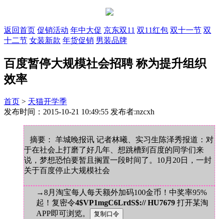
返回首页
促销活动
年中大促
京东双11
双11红包
双十一节
双
十二节
女装新款
年货促销
男装品牌
百度暂停大规模社会招聘 称为提升组织
效率
首页
>
天猫开学季
发布时间：2015-10-21 10:49:55 发布者:nzcxh
摘要： 羊城晚报讯 记者林曦、实习生陈泽秀报道：对
于在社会上打磨了好几年、想跳槽到百度的同学们来
说，梦想恐怕要暂且搁置一段时间了。10月20日，一封
关于百度停止大规模社会
→8月淘宝每人每天额外加码100金币！中奖率95%
起！复密令
4$VP1mgC6LrdS$:// HU7679
打开某淘
APP即可浏览。