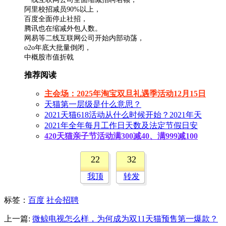
阿里校招减员90%以上，
百度全面停止社招，
腾讯也在缩减外包人数。
网易等二线互联网公司开始内部动荡，
o2o年底大批量倒闭，
中概股市值折戟
推荐阅读
主会场：2025年淘宝双旦礼遇季活动12月15日
天猫第一层级是什么意思？
2021天猫618活动从什么时候开始？2021年天
2021年全年每月工作日天数及法定节假日安
420天猫亲子节活动满300减40、满999减100
22
32
我顶
转发
标签
：
百度
社会招聘
上一篇:
微鲸电视怎么样，为何成为双11天猫预售第一爆款？