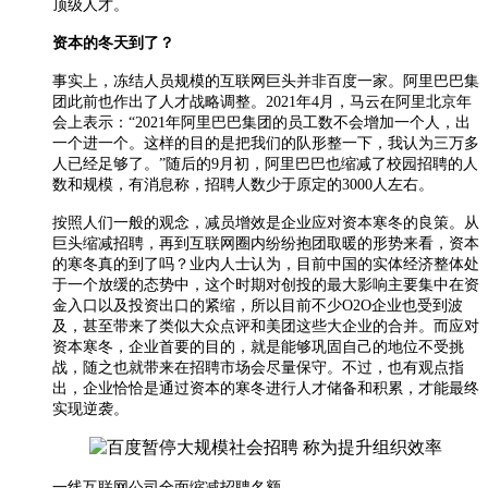
顶级人才。
资本的冬天到了？
事实上，冻结人员规模的互联网巨头并非百度一家。阿里巴巴集
团此前也作出了人才战略调整。2021年4月，马云在阿里北京年
会上表示：“2021年阿里巴巴集团的员工数不会增加一个人，出
一个进一个。这样的目的是把我们的队形整一下，我认为三万多
人已经足够了。”随后的9月初，阿里巴巴也缩减了校园招聘的人
数和规模，有消息称，招聘人数少于原定的3000人左右。
按照人们一般的观念，减员增效是企业应对资本寒冬的良策。从
巨头缩减招聘，再到互联网圈内纷纷抱团取暖的形势来看，资本
的寒冬真的到了吗？业内人士认为，目前中国的实体经济整体处
于一个放缓的态势中，这个时期对创投的最大影响主要集中在资
金入口以及投资出口的紧缩，所以目前不少O2O企业也受到波
及，甚至带来了类似大众点评和美团这些大企业的合并。而应对
资本寒冬，企业首要的目的，就是能够巩固自己的地位不受挑
战，随之也就带来在招聘市场会尽量保守。不过，也有观点指
出，企业恰恰是通过资本的寒冬进行人才储备和积累，才能最终
实现逆袭。
一线互联网公司全面缩减招聘名额，