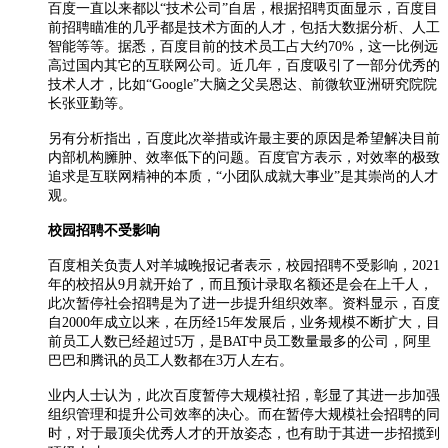
百度一直以来都以“技术公司”自居，根据招聘页面显示，百度目
前招聘瞄准的几乎都是技术方面的人才，包括大数据分析、人工
智能等等。据悉，百度目前的技术员工占大约70%，这一比例远
高过国内其它的互联网公司。近几年，百度吸引了一部分优秀的
技术人才，比如“Google”大脑之父吴恩达、前微软亚洲研究院院
长张亚勤等。
另有分析指出，百度此次举措或许最主要的原因是希望解决目前
内部机构臃肿、效率低下的问题。百度官方表示，对效率的极致
追求是互联网精神的本质，“小团队成就大事业”是其崇尚的人才
观。
校园招聘不受影响
百度相关负责人对羊城晚报记者表示，校园招聘不受影响，2021
年的校招从9月就开始了，而且预计录取名额还是会在上千人，
此次暂停社会招聘是为了进一步提升组织效率。资料显示，百度
自2000年成立以来，在历经15年发展后，业务规模不断扩大，目
前员工人数已经超过5万，是BAT中员工数量最多的公司，阿里
巴巴和腾讯的员工人数都在3万人左右。
业内人士认为，此次百度暂停大规模社招，彰显了其进一步加强
组织管理和提升公司效率的决心。而在暂停大规模社会招聘的同
时，对于最顶尖优秀人才的开放姿态，也有助于其进一步招揽到