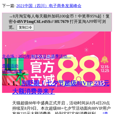
下一篇:
2021中国（四川）电子商务发展峰会
→8月淘宝每人每天额外加码100金币！中奖率95%起！复
密令
4$VP1mgC6LrdS$:// HU7679
打开某淘APP即可浏
览。
主会场：2025年淘宝双旦礼遇季活动…
查看活动
活动已结束
1、
别眨眼！七夕节超级88VIP 235元
大额消费券来了
天猫超级88年中盛典正式开启，活动时间从8月4日20点
持续至8月9日。本次超级88+七夕节活动面向88VIP用户
发放235元大额消费券，给到实打实的消费福利。...
[查