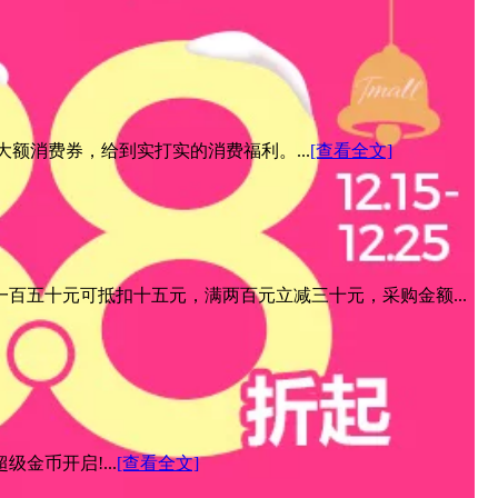
元大额消费券，给到实打实的消费福利。...
[查看全文]
百五十元可抵扣十五元，满两百元立减三十元，采购金额...
金币开启!...
[查看全文]