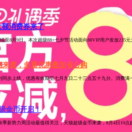
元大额消费券来了
至8月9日。本次超级88+七夕节活动面向88VIP用户发放235
特惠来袭，多重优惠叠加省心购
利同步上线，优惠有效期至七月九日二十三点五十九分。消费满一
超级金币开启！
季新势力周活动最值得关注，天猫超级金币来袭，8月4日10点超级