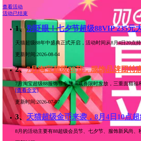
查看活动
活动已结束
1、
别眨眼！七夕节超级88VIP 235
天猫超级88年中盛典正式开启，活动时间从8月4日20点持续
更新时间:2026-08-04
2、
7月淘宝超级88节，服饰品牌团
7月淘宝超级88服饰节专属满减券限时发放，三重面额福
[查看全文]
更新时间:2026-07-07
3、
天猫超级金币来袭，8月4日10点
8月的活动主要有88超级会员节、七夕节、服饰新风尚、秋