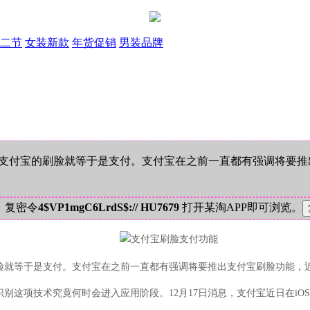
二节
女装新款
年货促销
男装品牌
支付宝的刷脸就等于是支付。支付宝在之前一直都有强调将要推
！复密令
4$VP1mgC6LrdS$:// HU7679
打开某淘APP即可浏览。
就等于是支付。支付宝在之前一直都有强调将要推出支付宝刷脸功能，
项技术究竟何时会进入应用阶段。12月17日消息，支付宝近日在iOS