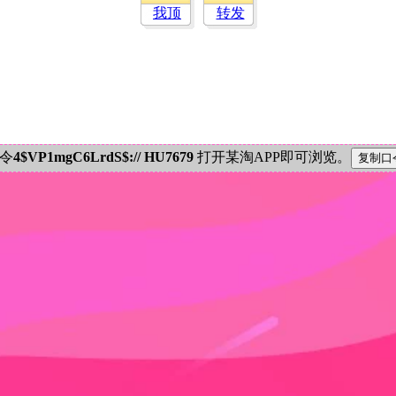
我顶
转发
密令
4$VP1mgC6LrdS$:// HU7679
打开某淘APP即可浏览。