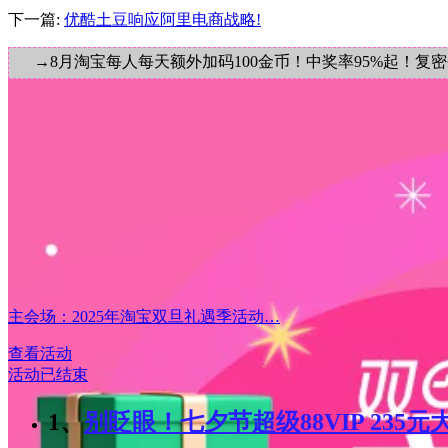
下一篇:
优酷土豆响应阿里电商战略!
→8月淘宝每人每天额外加码100金币！中奖率95%起！复
主会场：2025年淘宝双旦礼遇季活动…
查看活动
活动已结束
1、
别眨眼！七夕节超级88VIP 235