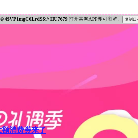
密令
4$VP1mgC6LrdS$:// HU7679
打开某淘APP即可浏览。
元大额消费券来了