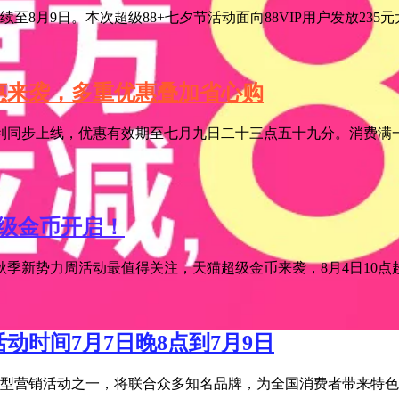
至8月9日。本次超级88+七夕节活动面向88VIP用户发放235
特惠来袭，多重优惠叠加省心购
利同步上线，优惠有效期至七月九日二十三点五十九分。消费满一
超级金币开启！
季新势力周活动最值得关注，天猫超级金币来袭，8月4日10点超级
活动时间7月7日晚8点到7月9日
宝年度大型营销活动之一，将联合众多知名品牌，为全国消费者带来特