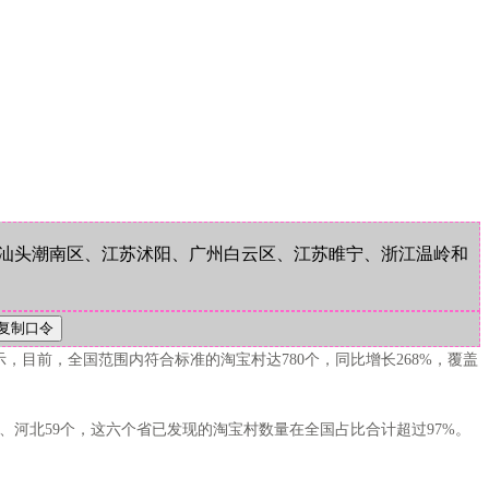
、汕头潮南区、江苏沭阳、广州白云区、江苏睢宁、浙江温岭和
示，目前，全国范围内符合标准的淘宝村达780个，同比增长268%，覆盖
个、河北59个，这六个省已发现的淘宝村数量在全国占比合计超过97%。