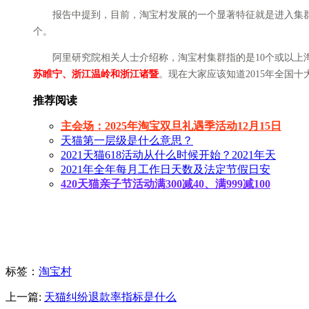
报告中提到，目前，淘宝村发展的一个显著特征就是进入集群化发展
个。
阿里研究院相关人士介绍称，淘宝村集群指的是10个或以上淘宝
苏睢宁、浙江温岭和浙江诸暨
。现在大家应该知道2015年全国
推荐阅读
主会场：2025年淘宝双旦礼遇季活动12月15日
天猫第一层级是什么意思？
2021天猫618活动从什么时候开始？2021年天
2021年全年每月工作日天数及法定节假日安
420天猫亲子节活动满300减40、满999减100
标签
：
淘宝村
上一篇:
天猫纠纷退款率指标是什么