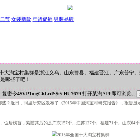
二节
女装新款
年货促销
男装品牌
年全国十大淘宝村集群是浙江义乌、山东曹县、福建晋江、广东普宁
群是哪些了吧！
！复密令
4$VP1mgC6LrdS$:// HU7679
打开某淘APP即可浏览。
哪些？近日，阿里研究区发布了《2015年中国淘宝村研究报告》，报告显
位居榜首，紧随其后的是广东157个、江苏127个、福建71个、山东64