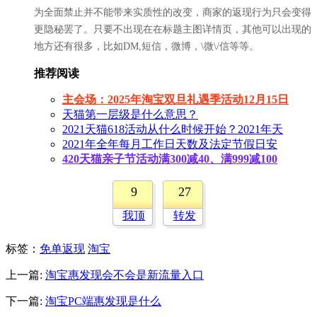
为全面禁止并不能带来实质性的改变，商家的返现行为只会变得
更隐秘罢了。只要不出现在在标题主图详情页，其他可以出现的
地方还有很多，比如DM,短信，微博，\微\/信等等。
推荐阅读
主会场：2025年淘宝双旦礼遇季活动12月15日
天猫第一层级是什么意思？
2021天猫618活动从什么时候开始？2021年天
2021年全年每月工作日天数及法定节假日安
420天猫亲子节活动满300减40、满999减100
9
27
我顶
转发
标签
：
免单返现
淘宝
上一篇:
淘宝惠发现会不会是新流量入口
下一篇:
淘宝PC端惠发现是什么