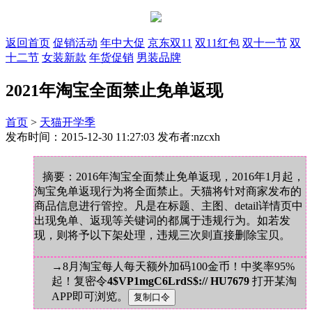
返回首页
促销活动
年中大促
京东双11
双11红包
双十一节
双
十二节
女装新款
年货促销
男装品牌
2021年淘宝全面禁止免单返现
首页
>
天猫开学季
发布时间：2015-12-30 11:27:03 发布者:nzcxh
摘要：2016年淘宝全面禁止免单返现，2016年1月起，
淘宝免单返现行为将全面禁止。天猫将针对商家发布的
商品信息进行管控。凡是在标题、主图、detail详情页中
出现免单、返现等关键词的都属于违规行为。如若发
现，则将予以下架处理，违规三次则直接删除宝贝。
→8月淘宝每人每天额外加码100金币！中奖率95%
起！复密令
4$VP1mgC6LrdS$:// HU7679
打开某淘
APP即可浏览。