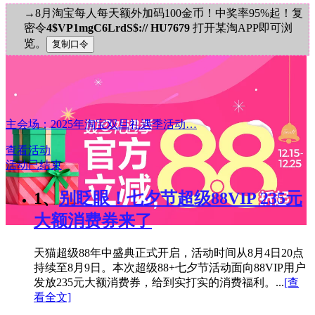
→8月淘宝每人每天额外加码100金币！中奖率95%起！复
密令
4$VP1mgC6LrdS$:// HU7679
打开某淘APP即可浏
览。
主会场：2025年淘宝双旦礼遇季活动…
查看活动
活动已结束
1、
别眨眼！七夕节超级88VIP 235元
大额消费券来了
天猫超级88年中盛典正式开启，活动时间从8月4日20点
持续至8月9日。本次超级88+七夕节活动面向88VIP用户
发放235元大额消费券，给到实打实的消费福利。...
[查
看全文]