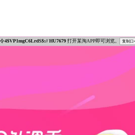
密令
4$VP1mgC6LrdS$:// HU7679
打开某淘APP即可浏览。