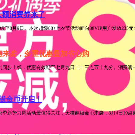
元大额消费券来了
至8月9日。本次超级88+七夕节活动面向88VIP用户发放235
特惠来袭，多重优惠叠加省心购
利同步上线，优惠有效期至七月九日二十三点五十九分。消费满一
超级金币开启！
季新势力周活动最值得关注，天猫超级金币来袭，8月4日10点超级