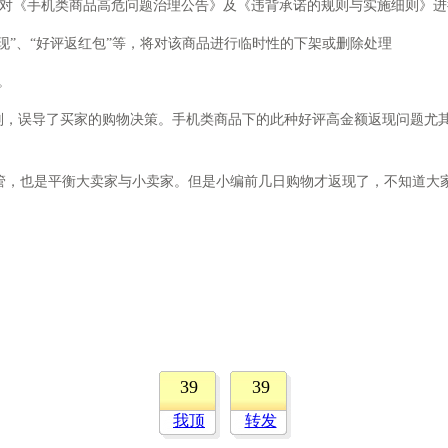
台对《手机类商品高危问题治理公告》及《违背承诺的规则与实施细则》
现”、“好评返红包”等，将对该商品进行临时性的下架或删除处理
。
，误导了买家的购物决策。手机类商品下的此种好评高金额返现问题尤其
，也是平衡大卖家与小卖家。但是小编前几日购物才返现了，不知道大
39
39
我顶
转发