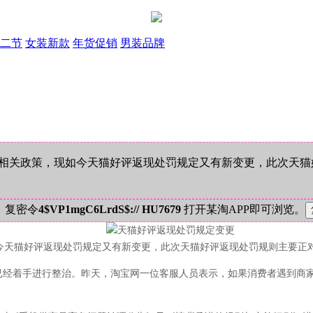
二节
女装新款
年货促销
男装品牌
关政策，现如今天猫好评返现处罚规定又有新变更，此次天猫
！复密令
4$VP1mgC6LrdS$:// HU7679
打开某淘APP即可浏览。
天猫好评返现处罚规定又有新变更，此次天猫好评返现处罚规则主要正
已经着手进行整治。昨天，淘宝网一位客服人员表示，如果消费者遇到商