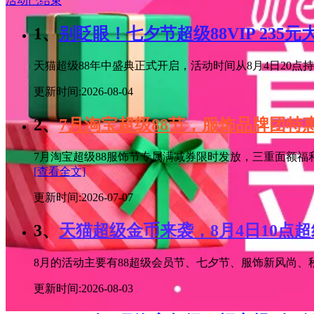
活动已结束
1、
别眨眼！七夕节超级88VIP 235
天猫超级88年中盛典正式开启，活动时间从8月4日20点持续
更新时间:2026-08-04
2、
7月淘宝超级88节，服饰品牌团
7月淘宝超级88服饰节专属满减券限时发放，三重面额福
[查看全文]
更新时间:2026-07-07
3、
天猫超级金币来袭，8月4日10点
8月的活动主要有88超级会员节、七夕节、服饰新风尚、秋
更新时间:2026-08-03