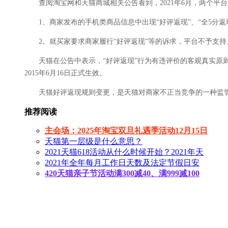
查阅淘宝网和天猫商城相关公告看到，2021年6月，两个平
1、商家发布的手机类商品信息中出现“好评返现”、“全5分返
2、就买家要求商家履行“好评返现”等的诉求，平台不予支持
天猫在公告中表示，“好评返现”行为有违评价的客观真实原则
2015年6月16日正式生效。
天猫好评返现规则变更，是天猫对商家不正当竞争的一种监管
推荐阅读
主会场：2025年淘宝双旦礼遇季活动12月15日
天猫第一层级是什么意思？
2021天猫618活动从什么时候开始？2021年天
2021年全年每月工作日天数及法定节假日安
420天猫亲子节活动满300减40、满999减100