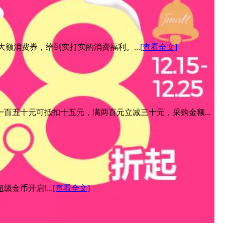
元大额消费券，给到实打实的消费福利。...
[查看全文]
百五十元可抵扣十五元，满两百元立减三十元，采购金额...
金币开启!...
[查看全文]