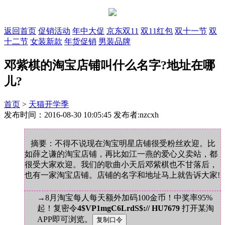
返回首页
促销活动
年中大促
京东双11
双11红包
双十一节
双
十二节
女装新款
年货促销
男装品牌
邓紫棋的淘宝店铺叫什么名字?地址在哪
儿?
首页
>
天猫开学季
发布时间：2016-08-30 10:05:45 发布者:nzcxh
摘要：不得不说现在淘宝明星店铺很受粉丝欢迎。比
如薛之谦的淘宝店铺，再比如江一燕的爱心义卖站，都
很受大家欢迎。我们的歌曲小天后邓紫棋也不甘落后，
也有一家淘宝店铺。店铺的名字和地址马上就告诉大家!
→8月淘宝每人每天额外加码100金币！中奖率95%
起！复密令
4$VP1mgC6LrdS$:// HU7679
打开某淘
APP即可浏览。