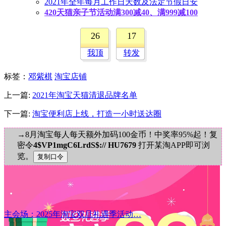
2021年全年每月工作日天数及法定节假日安
420天猫亲子节活动满300减40、满999减100
26
17
我顶
转发
标签
：
邓紫棋
淘宝店铺
上一篇:
2021年淘宝天猫清退品牌名单
下一篇:
淘宝便利店上线，打造一小时送达圈
→8月淘宝每人每天额外加码100金币！中奖率95%起！复
密令
4$VP1mgC6LrdS$:// HU7679
打开某淘APP即可浏
览。
主会场：2025年淘宝双旦礼遇季活动…