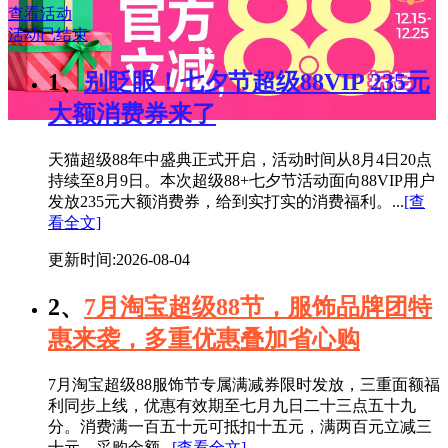
查看活动
活动已结束
1、
别眨眼！七夕节超级88VIP 235元
大额消费券来了
天猫超级88年中盛典正式开启，活动时间从8月4日20点
持续至8月9日。本次超级88+七夕节活动面向88VIP用户
发放235元大额消费券，给到实打实的消费福利。...
[查
看全文]
更新时间:2026-08-04
2、
7月淘宝超级88节，服饰品牌团特
惠来袭，多重优惠叠加省心购
7月淘宝超级88服饰节专属满减券限时发放，三重面额福
利同步上线，优惠有效期至七月九日二十三点五十九
分。消费满一百五十元可抵扣十五元，满两百元立减三
十元，采购金额...
[查看全文]