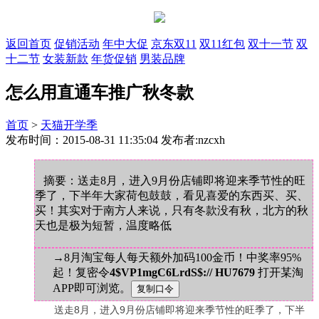
返回首页
促销活动
年中大促
京东双11
双11红包
双十一节
双
十二节
女装新款
年货促销
男装品牌
怎么用直通车推广秋冬款
首页
>
天猫开学季
发布时间：2015-08-31 11:35:04 发布者:nzcxh
摘要：送走8月，进入9月份店铺即将迎来季节性的旺
季了，下半年大家荷包鼓鼓，看见喜爱的东西买、买、
买！其实对于南方人来说，只有冬款没有秋，北方的秋
天也是极为短暂，温度略低
→8月淘宝每人每天额外加码100金币！中奖率95%
起！复密令
4$VP1mgC6LrdS$:// HU7679
打开某淘
APP即可浏览。
送走8月，进入9月份店铺即将迎来季节性的旺季了，下半