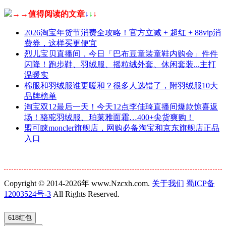
→→值得阅读的文章
↓
↓
↓
2026淘宝年货节消费全攻略！官方立减 + 超红 + 88vip消
费券，这样买更便宜
烈儿宝贝直播间，今日「巴布豆童装童鞋内购会」件件
闪降！跑步鞋、羽绒服、摇粒绒外套、休闲套装...主打
温暖实
棉服和羽绒服谁更暖和？很多人选错了，附羽绒服10大
品牌榜单
淘宝双12最后一天！今天12点李佳琦直播间爆款惊喜返
场！骆驼羽绒服、珀莱雅面霜…400+尖货爽购！
盟可睐moncler旗舰店，网购必备淘宝和京东旗舰店正品
入口
Copyright © 2014-2026年 www.Nzcxh.com.
关于我们
蜀ICP备
12003524号-3
All Rights Reserved.