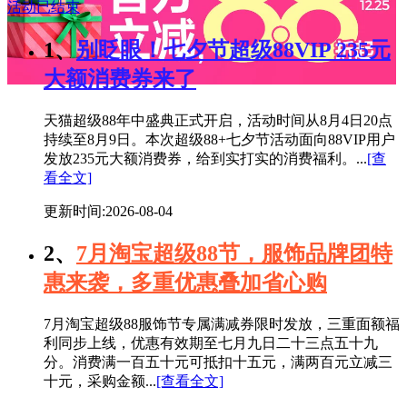
活动已结束
1、
别眨眼！七夕节超级88VIP 235元
大额消费券来了
天猫超级88年中盛典正式开启，活动时间从8月4日20点
持续至8月9日。本次超级88+七夕节活动面向88VIP用户
发放235元大额消费券，给到实打实的消费福利。...
[查
看全文]
更新时间:2026-08-04
2、
7月淘宝超级88节，服饰品牌团特
惠来袭，多重优惠叠加省心购
7月淘宝超级88服饰节专属满减券限时发放，三重面额福
利同步上线，优惠有效期至七月九日二十三点五十九
分。消费满一百五十元可抵扣十五元，满两百元立减三
十元，采购金额...
[查看全文]