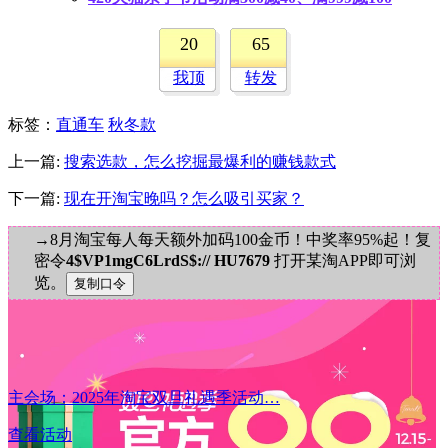
20
65
我顶
转发
标签
：
直通车
秋冬款
上一篇:
搜索选款，怎么挖掘最爆利的赚钱款式
下一篇:
现在开淘宝晚吗？怎么吸引买家？
→8月淘宝每人每天额外加码100金币！中奖率95%起！复
密令
4$VP1mgC6LrdS$:// HU7679
打开某淘APP即可浏
览。
主会场：2025年淘宝双旦礼遇季活动…
查看活动