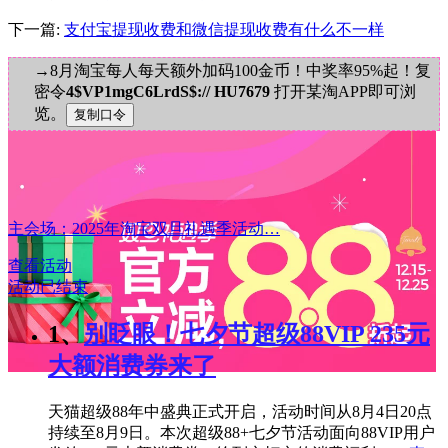
下一篇:
支付宝提现收费和微信提现收费有什么不一样
→8月淘宝每人每天额外加码100金币！中奖率95%起！复
密令
4$VP1mgC6LrdS$:// HU7679
打开某淘APP即可浏
览。
主会场：2025年淘宝双旦礼遇季活动…
查看活动
活动已结束
1、
别眨眼！七夕节超级88VIP 235元
大额消费券来了
天猫超级88年中盛典正式开启，活动时间从8月4日20点
持续至8月9日。本次超级88+七夕节活动面向88VIP用户