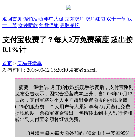
返回首页
促销活动
年中大促
京东双11
双11红包
双十一节
双
十二节
女装新款
年货促销
男装品牌
支付宝收费了？每人2万免费额度 超出按
0.1%计
首页
>
天猫开学季
发布时间：2016-09-12 15:20:10 发布者:nzcxh
摘要：继微信3月开始收取提现手续费后，支付宝刚刚
发布公告表示，因综合经营成本上升，自2016年10月12
日起，支付宝将对个人用户超出免费额度的提现收取
0.1%的服务费，个人用户每人累计享有2万元基础免费
提现额度。余额宝资金转出，包括转出到本人银行卡和
转出到支付宝余额将继续免费。
→8月淘宝每人每天额外加码100金币！中奖率95%