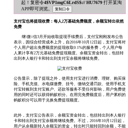
起！复密令
4$VP1mgC6LrdS$:// HU7679
打开某淘
APP即可浏览。
支付宝也将提现收费：每人2万基础免费额度，余额宝转出依然
免费
继\微\/信3月开始收取提现手续费后，支付宝刚刚发布公告
表示，因综合经营成本上升，自2016年10月12日起，支付宝将对
个人用户超出免费额度的提现收取0.1%的服务费，个人用户每
人累计享有2万元基础免费提现额度。余额宝资金转出，包括转
出到本人银行卡和转出到支付宝余额将继续免费。
公告显示，除了提现之外，使用支付宝进行消费、理财、购买保
险、手机充值、水电煤缴费、挂号、缴纳交通罚款、使用手机支
付宝转账到支付宝账户、还款等服务不受任何影响，用户免费使
用的同时还可以获得蚂蚁积分。在用完免费额度后，用户累积的
蚂蚁积分可以用于兑换免费提现额度。
此外，支付宝公告表示，余额宝资金转出，包括转出到本人银行
卡和转出到支付宝余额将继续免费。不过，2016年10月12日起，
用户从余额新转入余额宝的资金，转出时只能转回到余额，不能