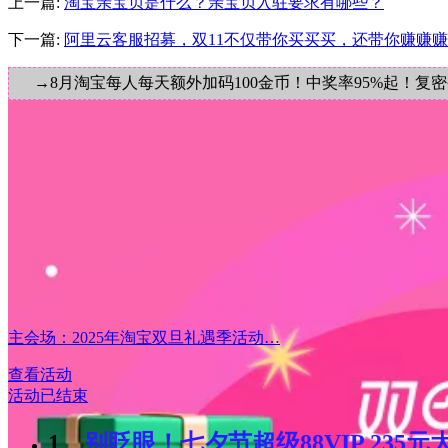
上一篇:
淘宝亲宝贝是什么？亲宝贝入驻要求有哪些？
下一篇:
阿里云客服招募，双11不仅带你买买买，还带你赚赚赚
→8月淘宝每人每天额外加码100金币！中奖率95%起！复
主会场：2025年淘宝双旦礼遇季活动…
查看活动
活动已结束
1、
别眨眼！七夕节超级88VIP 235