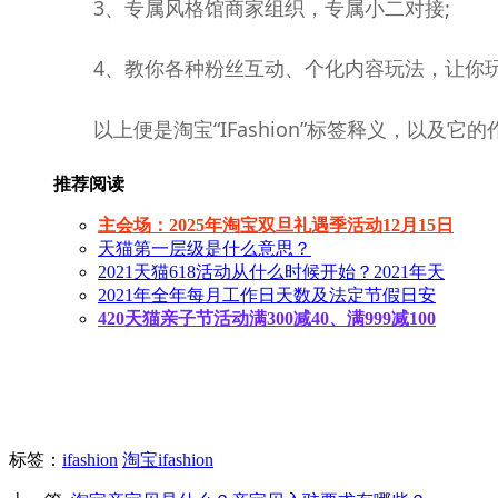
3、专属风格馆商家组织，专属小二对接;
4、教你各种粉丝互动、个化内容玩法，让你玩
以上便是淘宝“IFashion”标签释义，以及它的
推荐阅读
主会场：2025年淘宝双旦礼遇季活动12月15日
天猫第一层级是什么意思？
2021天猫618活动从什么时候开始？2021年天
2021年全年每月工作日天数及法定节假日安
420天猫亲子节活动满300减40、满999减100
标签
：
ifashion
淘宝ifashion