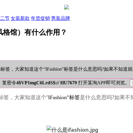
二节
女装新款
年货促销
男装品牌
on（风格馆）有什么作用？
”的标签，大家知道这个“IFashion”标签是什么意思吗?如果不
！复密令
4$VP1mgC6LrdS$:// HU7679
打开某淘APP即可浏览。
的标签，大家知道这个“
是什么意思吗?如果不
IFashion”标签