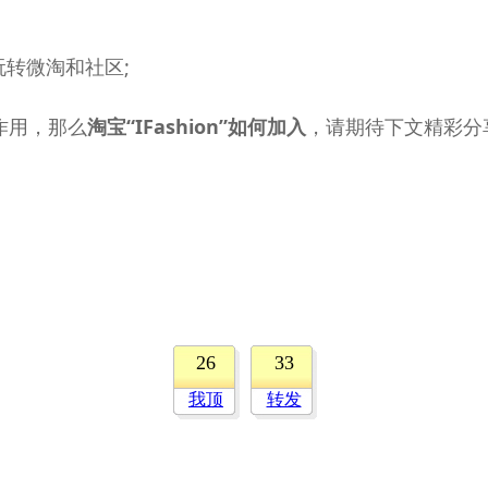
转微淘和社区;
作用，那么
淘宝“IFashion”如何加入
，请期待下文精彩分
26
33
我顶
转发