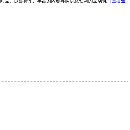
色商品、惊喜折扣、丰富的内容导购以及创新的互动玩...
[查看全