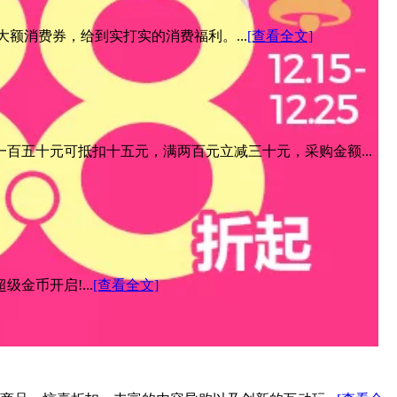
元大额消费券，给到实打实的消费福利。...
[查看全文]
百五十元可抵扣十五元，满两百元立减三十元，采购金额...
金币开启!...
[查看全文]