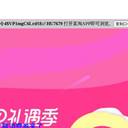
密令
4$VP1mgC6LrdS$:// HU7679
打开某淘APP即可浏览。
元大额消费券来了