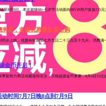
至8月9日。本次超级88+七夕节活动面向88VIP用户发放235
特惠来袭，多重优惠叠加省心购
利同步上线，优惠有效期至七月九日二十三点五十九分。消费满一
超级金币开启！
季新势力周活动最值得关注，天猫超级金币来袭，8月4日10点超级
活动时间7月7日晚8点到7月9日