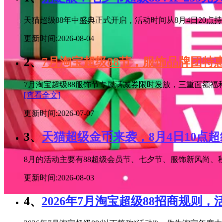
天猫超级88年中盛典正式开启，活动时间从8月4日20点持续
更新时间:2026-08-04
2、
7月淘宝超级88节，服饰品牌团
7月淘宝超级88服饰节专属满减券限时发放，三重面额福
[查看全文]
更新时间:2026-07-07
3、
天猫超级金币来袭，8月4日10点
8月的活动主要有88超级会员节、七夕节、服饰新风尚、秋
更新时间:2026-08-03
4、
2026年7月淘宝超级88招商规则，