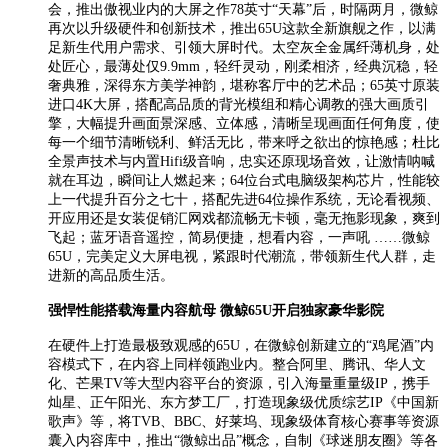
会，推出傲视业内的大屏之作78英寸“天幕”后，时隔两月，微鲸
再次以升级硬件和创新技术，推出65U这款全新旗舰之作，以满
足新生代用户需求、引领大屏时代。太空灰全金属纤薄机身，处
处匠心，最薄处仅9.9mm，轻纤灵动，刚柔相济，经典沉稳，轻
奢典雅，深得东方美学神韵，堪称客厅中的艺术品；65英寸原装
进口4K大屏，搭配高品质的背光模组和精心调教的强大画质引
擎，大幅提升画面景深感、立体感，清晰呈现画面任何角度，使
每一个细节清晰锐利、鲜活无比，带来呼之欲出的惊艳感；杜比
全景声技术与内置Hifi级音响，忠实还原现场音效，让激情呐喊
就在耳边，瞬间让人燃起来；64位台式电脑级架构芯片，性能较
上一代提升百分之七十，搭配先进64位操作系统，无论看视频、
开应用还是女装促销汇网戏都流畅无卡顿，毫无拖影现象，爽到
飞起；蓝牙语音遥控，简易便捷，想看内容，一声吼 ……微鲸
65U，完美定义大屏电视，紧跟时代潮流，带领新生代人群，走
进新的高品质生活。
强悍性能搭载海量内容航母 微鲸65U开启独家豪华影院
在硬件上打造最极致观感的65U，在微鲸创新建立的“鸡尾酒”内
容模式下，在内容上同样领跑业内。整合阿里、腾讯、华人文
化、芒果TV等大型内容平台的资源，引入海量重量级IP，携手
灿星、正午阳光、东方梦工厂，打造现象级优质综艺IP《中国新
歌声》等，将TVB、BBC、好莱坞、现象级体育核心赛事等资源
囊入内容库中，推出“微鲸出品”概念，自制《球迷朋友圈》等各