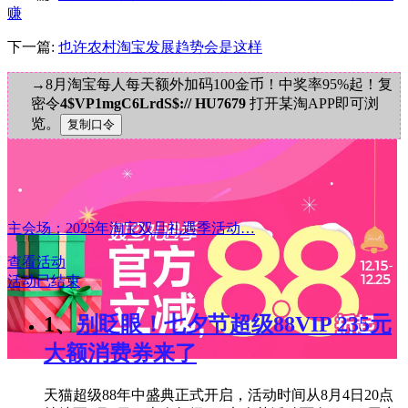
赚
下一篇:
也许农村淘宝发展趋势会是这样
→8月淘宝每人每天额外加码100金币！中奖率95%起！复
密令
4$VP1mgC6LrdS$:// HU7679
打开某淘APP即可浏
览。
主会场：2025年淘宝双旦礼遇季活动…
查看活动
活动已结束
1、
别眨眼！七夕节超级88VIP 235元
大额消费券来了
天猫超级88年中盛典正式开启，活动时间从8月4日20点