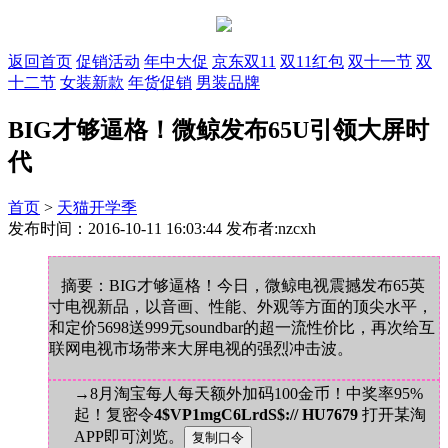
返回首页
促销活动
年中大促
京东双11
双11红包
双十一节
双
十二节
女装新款
年货促销
男装品牌
BIG才够逼格！微鲸发布65U引领大屏时
代
首页
>
天猫开学季
发布时间：2016-10-11 16:03:44 发布者:nzcxh
摘要：BIG才够逼格！今日，微鲸电视震撼发布65英
寸电视新品，以音画、性能、外观等方面的顶尖水平，
和定价5698送999元soundbar的超一流性价比，再次给互
联网电视市场带来大屏电视的强烈冲击波。
→8月淘宝每人每天额外加码100金币！中奖率95%
起！复密令
4$VP1mgC6LrdS$:// HU7679
打开某淘
APP即可浏览。