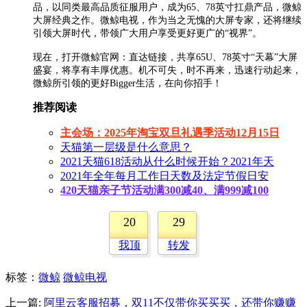
品，以同类最高品质征服用户，成为65、78英寸扛鼎产品，微鲸
大屏经典之作。微鲸电视，作为当之无愧的大屏专家，还将继续
引领大屏时代，带领广大用户享受更好更广的“视界”。
现在，打开微鲸官网：直达链接，共享65U、78英寸“天幕”大屏
盛宴，将享有丰厚优惠。机不可失，时不再来，迅速行动起来，
微鲸所引领的更好Bigger生活，在向你招手！
推荐阅读
主会场：2025年淘宝双旦礼遇季活动12月15日
天猫第一层级是什么意思？
2021天猫618活动从什么时候开始？2021年天
2021年全年每月工作日天数及法定节假日安
420天猫亲子节活动满300减40、满999减100
20
29
我顶
转发
标签
：
微鲸
微鲸电视
上一篇:
阿里云客服招募，双11不仅带你买买买，还带你赚赚