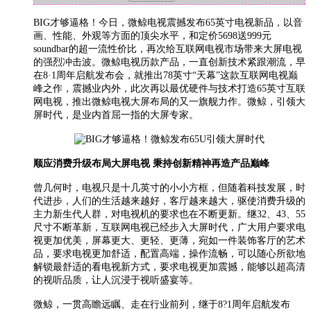
BIG才够逼格！今日，微鲸电视震撼发布65英寸电视新品，以音
画、性能、外观等方面的顶尖水平，和定价5698送999元
soundbar的超一流性价比，再次给互联网电视市场带来大屏电视
的强烈冲击波。微鲸电视历款产品，一直创新技术紧跟潮流，早
在8·1周年启航发布会，就推出78英寸“天幕”这款互联网电视巅
峰之作，震撼业内外，此次再以最优硬件与技术打造65英寸互联
网电视，推出微鲸电视大屏布局的又一旗舰力作。微鲸，引领大
屏时代，是业内首屈一指的大屏专家。
顺应消费升级布局大屏电视 秉持创新精神再造产品巅峰
曾几何时，电视只是十几英寸的小小方框，但随着科技发展，时
代进步，人们的生活越来越好，客厅越来越大，驱使消费升级的
主力新生代人群，对电视机的要求也在不断更新。继32、43、55
尺寸不断革新，互联网电视已经步入大屏时代，广大用户要求电
视更加优美，屏幕更大、更轻、更薄，宛如一件装饰客厅的艺术
品，要求电视更加舒适，配置高端，操作流畅，可以随心所欲地
解锁最舒适的看电视新方式，要求电视更加震撼，能够以超高清
的视听品质，让人沉浸于视听盛宴等。
微鲸，一贯高瞻远瞩、走在行业前列，继于8?1周年启航发布