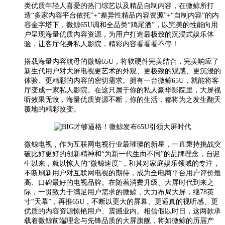
类优质年轻人喜爱的热门综艺以及精品自制内容，在微鲸所打
造“多家内容平台依托”+“差异性精品内容资源”+“自制内容”的内
容金字塔下，微鲸65U调和全品类“鸡尾酒”，以完美的性能向用
户呈现海量优质内容资源，为用户打造最极致的沉浸式娱乐体
验，让客厅化身私人影院，精彩内容看看看不停！
搭载海量内容航母的微鲸65U，将软硬件完美结合，完美响应了
新生代用户对大屏电视更艺术的外观、更极致的观感、更沉浸的
体验、更精彩的内容的密切需求。拥有一台微鲸65U，就能将客
厅变成一家私人影院。在这只属于你的私人豪华影院里，大屏视
听效果无敌，海量优质资源不断，你的生活，都将为之发生翻天
覆地的精彩改变。
微鲸电视，作为互联网电视行业最璀璨的新星，一直秉持挑战突
破比好更好的创新精神和“为新一代生而不同”的品牌理念，自诞
生以来，就以惊人的“微鲸速度”，和其对家庭娱乐领域的专注，
不断刷新用户对互联网电视的期待，成为全电商平台用户评价最
高、口碑最好的电视品牌。在随着消费升级、大屏时代到来之
际，一贯致力于满足用户需求的微鲸，大力布局大屏，继78英
寸“天幕”，再推65U，不断以更大的屏幕、更逼真的视听感、更
优质的内容资源惊艳用户、震撼业内。相信假以时日，这两款承
载着微鲸前端理念与先锋品质的大屏旗舰，将如微鲸的历届产