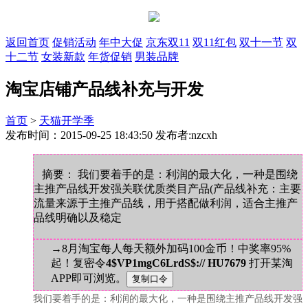
返回首页
促销活动
年中大促
京东双11
双11红包
双十一节
双
十二节
女装新款
年货促销
男装品牌
淘宝店铺产品线补充与开发
首页
>
天猫开学季
发布时间：2015-09-25 18:43:50 发布者:nzcxh
摘要： 我们要着手的是：利润的最大化，一种是围绕
主推产品线开发强关联优质类目产品(产品线补充：主要
流量来源于主推产品线，用于搭配做利润，适合主推产
品线明确以及稳定
→8月淘宝每人每天额外加码100金币！中奖率95%
起！复密令
4$VP1mgC6LrdS$:// HU7679
打开某淘
APP即可浏览。
我们要着手的是：利润的最大化，一种是围绕主推产品线开发强