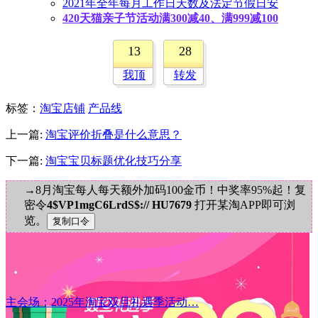
2021年全年每月工作日天数及法定节假日安
420天猫亲子节活动满300减40、满999减100
13
28
我顶
转发
标签
：
淘宝店铺
产品线
上一篇:
淘宝评价折叠是什么意思？
下一篇:
淘宝宝贝标题优化技巧分享
→8月淘宝每人每天额外加码100金币！中奖率95%起！复
密令
4$VP1mgC6LrdS$:// HU7679
打开某淘APP即可浏
览。
主会场：2025年淘宝双旦礼遇季活动…