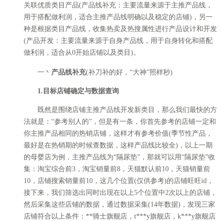
关联优质类目产品(产品线补充：主要流量来源于主推产品线，
用于搭配做利润，适合主推产品线明确以及稳定的店铺)，另一
种是根据类目产品线，收集热卖及热搜属性进行产品设计和开发
(产品开发：主要流量来源于自身产品线，用于自身转化和搭配
做利润，适合从0开始店铺以及类目)。
一丶
产品线补充
(补刀补的好，“大神”照样秒)
1.目标店铺确定与数据查询
既然是围绕店铺主推产品线开发新类目，那么我们最快的方
法就是：“参考别人的”，但是有一条，你首先参考的店铺一定和
你主推产品相同的热销店铺，这样才有参考价值(季节性产品，
最好是在热销期的时候查数据，这样产品线比较全)，以上一期
的母婴店为例，主推产品线为“隔尿垫”，那就可以用“隔尿垫”收
集：淘宝综合前3，淘宝销量前8，天猫默认前10，天猫销量前
10，店铺搜索销量前10，这几个位置(仅供参考)的店铺旺旺id，
接下来，我们筛选出同时出现在以上5个位置中2次以上的店铺，
然后采集这些店铺的数据，通过数据采集(14年数据)，发现三家
店铺符合以上条件：**骑士旗舰店，t***y旗舰店，k***y旗舰店