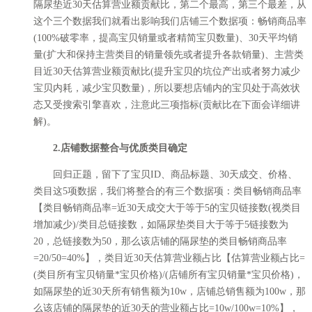
隔尿垫近30天估算营业额贡献比，第二个最高，第三个最差，从
这个三个数据我们就看出影响我们店铺三个数据项：畅销商品率
(100%破零率，提高宝贝销量或者精简宝贝数量)、30天平均销
量(扩大和保持主营类目的销量领先或者提升各款销量)、主营类
目近30天估算营业额贡献比(提升宝贝的坑位产出或者努力减少
宝贝内耗，减少宝贝数量)，所以要想店铺内的宝贝处于高效状
态又受搜索引擎喜欢，注意此三项指标(贡献比在下面会详细讲
解)。
2.店铺数据整合与优质类目确定
回归正题，留下了宝贝ID、商品标题、30天成交、价格、
类目这5项数据，我们将整合的有三个数据项：类目畅销商品率
【类目畅销商品率=近30天成交大于等于5的宝贝链接数(视类目
增加减少)/类目总链接数，如隔尿垫类目大于等于5链接数为
20，总链接数为50，那么该店铺的隔尿垫的类目畅销商品率
=20/50=40%】，类目近30天估算营业额占比【估算营业额占比=
(类目所有宝贝销量*宝贝价格)/(店铺所有宝贝销量*宝贝价格)，
如隔尿垫的近30天所有销售额为10w，店铺总销售额为100w，那
么该店铺的隔尿垫的近30天的营业额占比=10w/100w=10%】，