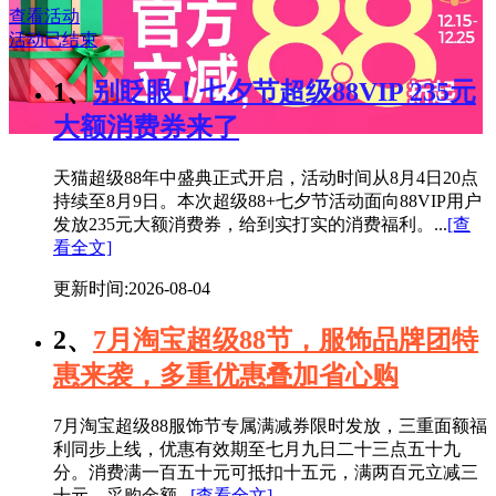
查看活动
活动已结束
1、
别眨眼！七夕节超级88VIP 235元
大额消费券来了
天猫超级88年中盛典正式开启，活动时间从8月4日20点
持续至8月9日。本次超级88+七夕节活动面向88VIP用户
发放235元大额消费券，给到实打实的消费福利。...
[查
看全文]
更新时间:2026-08-04
2、
7月淘宝超级88节，服饰品牌团特
惠来袭，多重优惠叠加省心购
7月淘宝超级88服饰节专属满减券限时发放，三重面额福
利同步上线，优惠有效期至七月九日二十三点五十九
分。消费满一百五十元可抵扣十五元，满两百元立减三
十元，采购金额...
[查看全文]