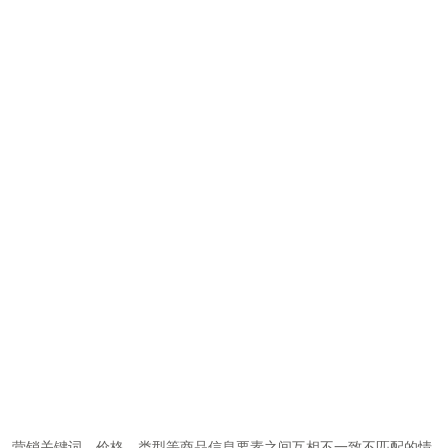
性、营销关键词、价格、类型等商品信息要素之间互相不一致不匹配的情