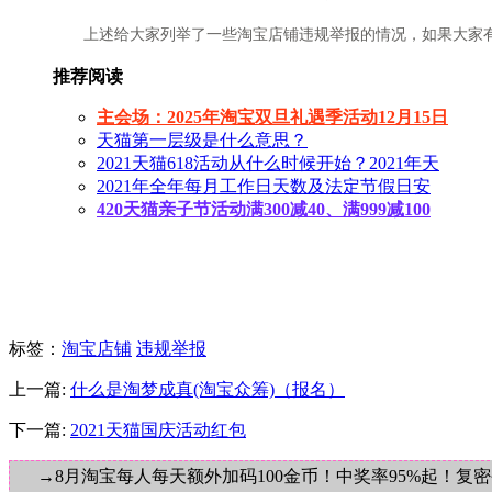
上述给大家列举了一些淘宝店铺违规举报的情况，如果大家有
推荐阅读
主会场：2025年淘宝双旦礼遇季活动12月15日
天猫第一层级是什么意思？
2021天猫618活动从什么时候开始？2021年天
2021年全年每月工作日天数及法定节假日安
420天猫亲子节活动满300减40、满999减100
标签
：
淘宝店铺
违规举报
上一篇:
什么是淘梦成真(淘宝众筹)（报名）
下一篇:
2021天猫国庆活动红包
→8月淘宝每人每天额外加码100金币！中奖率95%起！复