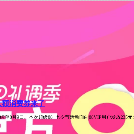
元大额消费券来了
至8月9日。本次超级88+七夕节活动面向88VIP用户发放235