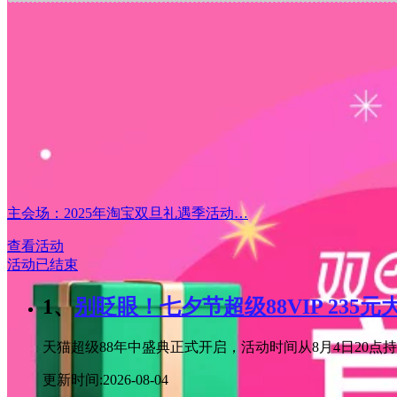
主会场：2025年淘宝双旦礼遇季活动…
查看活动
活动已结束
1、
别眨眼！七夕节超级88VIP 235
天猫超级88年中盛典正式开启，活动时间从8月4日20点持续
更新时间:2026-08-04