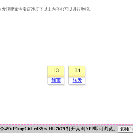
发现哪家淘宝店违反了以上内容都可以进行举报。
13
34
我顶
转发
密令
4$VP1mgC6LrdS$:// HU7679
打开某淘APP即可浏览。