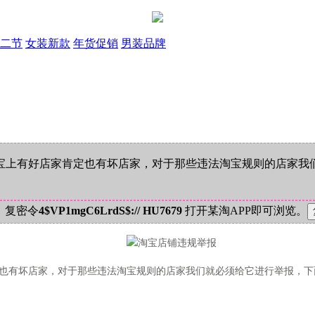
二节
女装新款
年货促销
男装品牌
上有好店家肯定也有坏店家，对于那些违法淘宝规则的店家我
！复密令
4$VP1mgC6LrdS$:// HU7679
打开某淘APP即可浏览。
也有坏店家，对于那些违法淘宝规则的店家我们就必须给它进行举报，下