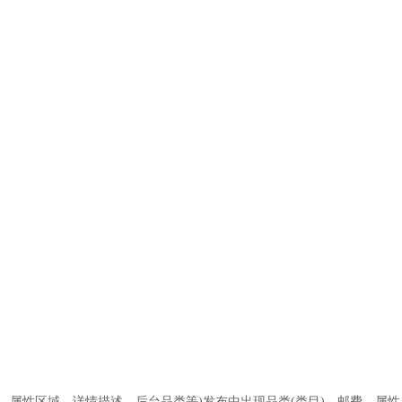
属性区域、详情描述、后台品类等)发布中出现品类(类目)、邮费、属