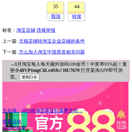
35
44
我顶
转发
标签
：
淘宝店铺
违规举报
上一篇:
天猫店铺转淘宝企业店铺的条件
下一篇:
怎么加入淘宝中国质造相关问题
→8月淘宝每人每天额外加码100金币！中奖率95%起！复
密令
4$VP1mgC6LrdS$:// HU7679
打开某淘APP即可浏
览。
主会场：2025年淘宝双旦礼遇季活动…
查看活动
活动已结束