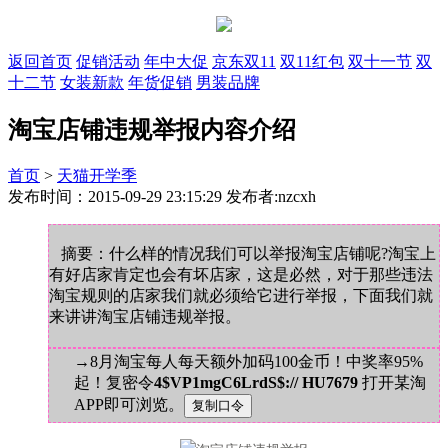
返回首页
促销活动
年中大促
京东双11
双11红包
双十一节
双
十二节
女装新款
年货促销
男装品牌
淘宝店铺违规举报内容介绍
首页
>
天猫开学季
发布时间：2015-09-29 23:15:29 发布者:nzcxh
摘要：什么样的情况我们可以举报淘宝店铺呢?淘宝上
有好店家肯定也会有坏店家，这是必然，对于那些违法
淘宝规则的店家我们就必须给它进行举报，下面我们就
来讲讲淘宝店铺违规举报。
→8月淘宝每人每天额外加码100金币！中奖率95%
起！复密令
4$VP1mgC6LrdS$:// HU7679
打开某淘
APP即可浏览。