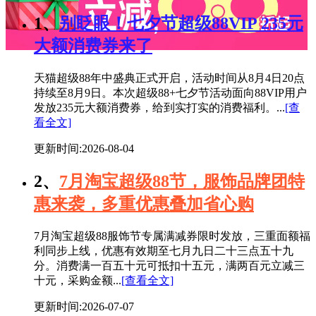
1、
别眨眼！七夕节超级88VIP 235元
大额消费券来了
天猫超级88年中盛典正式开启，活动时间从8月4日20点
持续至8月9日。本次超级88+七夕节活动面向88VIP用户
发放235元大额消费券，给到实打实的消费福利。...
[查
看全文]
更新时间:2026-08-04
2、
7月淘宝超级88节，服饰品牌团特
惠来袭，多重优惠叠加省心购
7月淘宝超级88服饰节专属满减券限时发放，三重面额福
利同步上线，优惠有效期至七月九日二十三点五十九
分。消费满一百五十元可抵扣十五元，满两百元立减三
十元，采购金额...
[查看全文]
更新时间:2026-07-07