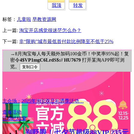
我顶
转发
标签
：
儿童啦
早教资源网
上一篇:
淘宝开店感觉很迷茫怎么办？
下一篇:
非“限购”城市最低首付款比例降至不低于25%
→8月淘宝每人每天额外加码100金币！中奖率95%起！复
密令
4$VP1mgC6LrdS$:// HU7679
打开某淘APP即可浏
览。
主会场：2025年淘宝双旦礼遇季活动…
查看活动
活动已结束
1、
别眨眼！七夕节超级88VIP 235元