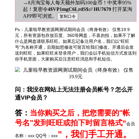
→8月淘宝每人每天额外加码100金币！中奖率95%
起！复密令
4$VP1mgC6LrdS$:// HU7679
打开某淘
APP即可浏览。
Ps：
儿童啦早教资源网测试期间会员（终身有效） 仅售19.9
元，
所有资源包存放百度、360等网盘，不喜勿拍，如果不了解
什么是网盘请联系旺旺。如果忘记备注用户名，我们以“旺旺
号”为名称开通，后期如想修改可留言给我们修改。开通后会发
送到旺旺，如果旺旺未登录用户，我们会以手机短信方式发送到
你手机里面，大家购买后注意旺旺消息和手机短信。
问：我没在网站上无法注册会员帐号？怎么开
通VIP会员？
答：
当你购买之后，把您需要的"帐
号名"发到旺旺或拍下时留言格式“
会员
”，我们手工开通。
名称：xxx QQ号：xxx