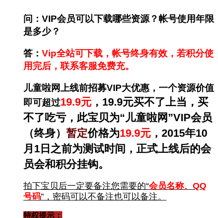
问：VIP会员可以下载哪些资源？帐号使用年限
是多少？
答：
Vip全站可下载，帐号终身有效，若积分使
用完后，联系客服免费充。
儿童啦网上线前招募VIP大优惠，一个资源价值
19.9
元
，19.9元买不了上当，买
即可超过
不了吃亏，此宝贝为“儿童啦网”VIP会员
（
终身
）
暂定
价格为
19.9
元
，2015年10
月1日之前为
测试时间
，正式上线后的会
员会和积分挂钩。
拍下宝贝后一定要备注您需要的“
会员名称、QQ
号码
”，密码可以不备注也可以备注。
特权提示：