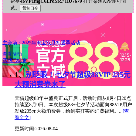
密令
4$VP1mgC6LrdS$:// HU7679
打开某淘APP即可浏
览。
主会场：2025年淘宝双旦礼遇季活动…
查看活动
活动已结束
1、
别眨眼！七夕节超级88VIP 235元
大额消费券来了
天猫超级88年中盛典正式开启，活动时间从8月4日20点
持续至8月9日。本次超级88+七夕节活动面向88VIP用户
发放235元大额消费券，给到实打实的消费福利。...
[查
看全文]
更新时间:2026-08-04