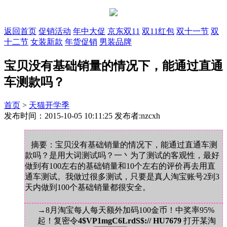
返回首页
促销活动
年中大促
京东双11
双11红包
双十一节
双
十二节
女装新款
年货促销
男装品牌
宝贝没有基础销量的情况下，能通过直通
车测款吗？
首页
>
天猫开学季
发布时间：2015-10-05 10:11:25 发布者:nzcxh
摘要：宝贝没有基础销量的情况下，能通过直通车测
款吗？是用大词测试吗？一丶为了测试的客观性，最好
做到有100左右的基础销量和10个左右的评价再去用直
通车测试。我做过很多测试，只要是真人淘宝账号2到3
天内做到100个基础销量都很安全。
→8月淘宝每人每天额外加码100金币！中奖率95%
起！复密令
4$VP1mgC6LrdS$:// HU7679
打开某淘