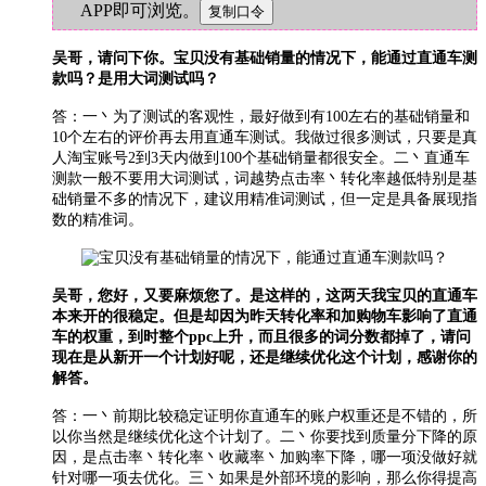
APP即可浏览。
吴哥，请问下你。宝贝没有基础销量的情况下，能通过直通车测
款吗？是用大词测试吗？
答：一丶为了测试的客观性，最好做到有100左右的基础销量和
10个左右的评价再去用直通车测试。我做过很多测试，只要是真
人淘宝账号2到3天内做到100个基础销量都很安全。二丶直通车
测款一般不要用大词测试，词越势点击率丶转化率越低特别是基
础销量不多的情况下，建议用精准词测试，但一定是具备展现指
数的精准词。
吴哥，您好，又要麻烦您了。是这样的，这两天我宝贝的直通车
本来开的很稳定。但是却因为昨天转化率和加购物车影响了直通
车的权重，到时整个ppc上升，而且很多的词分数都掉了，请问
现在是从新开一个计划好呢，还是继续优化这个计划，感谢你的
解答。
答：一丶前期比较稳定证明你直通车的账户权重还是不错的，所
以你当然是继续优化这个计划了。二丶你要找到质量分下降的原
因，是点击率丶转化率丶收藏率丶加购率下降，哪一项没做好就
针对哪一项去优化。三丶如果是外部环境的影响，那么你得提高