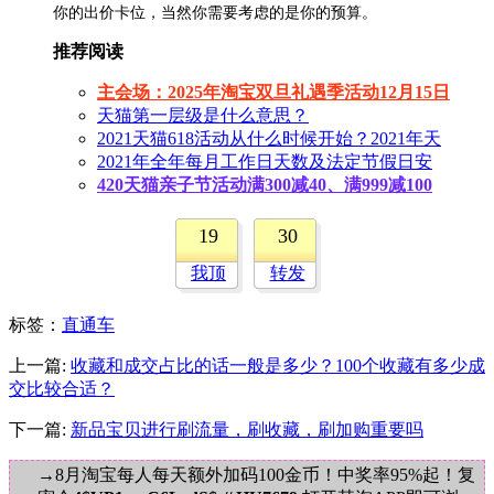
你的出价卡位，当然你需要考虑的是你的预算。
推荐阅读
主会场：2025年淘宝双旦礼遇季活动12月15日
天猫第一层级是什么意思？
2021天猫618活动从什么时候开始？2021年天
2021年全年每月工作日天数及法定节假日安
420天猫亲子节活动满300减40、满999减100
19
30
我顶
转发
标签
：
直通车
上一篇:
收藏和成交占比的话一般是多少？100个收藏有多少成
交比较合适？
下一篇:
新品宝贝进行刷流量，刷收藏，刷加购重要吗
→8月淘宝每人每天额外加码100金币！中奖率95%起！复