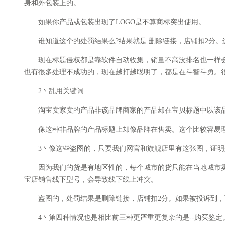
身和外包装上的。
如果你产品或包装出现了LOGO是不算商标突出使用。
谁知道这个的处罚结果么?结果就是:删除链接，店铺扣2分。
现在标题侵权都是靠软件自动收集，销量不高没排名也一样会被
也有很多处理不成功的，现在越打越聪明了，都是在斗智斗勇。
2丶乱用关键词
淘宝卖家卖的产品非该品牌商家的产品却在宝贝标题中以该品
像这种非品牌的产品标题上却像品牌在售卖。这个比较容易理解
3丶像这些盗图的，只要我们网官和旗舰店里有这张图，证明是
因为我们的货是有地区性的，每个城市的货只能在当地城市卖
宝店销售线下型号，会导致线下线上冲突。
盗图的，处罚结果是删除链接，店铺扣2分。如果被投诉到，而
4丶第四种情况也是相比前三种更严重更复杂的是--购买鉴定