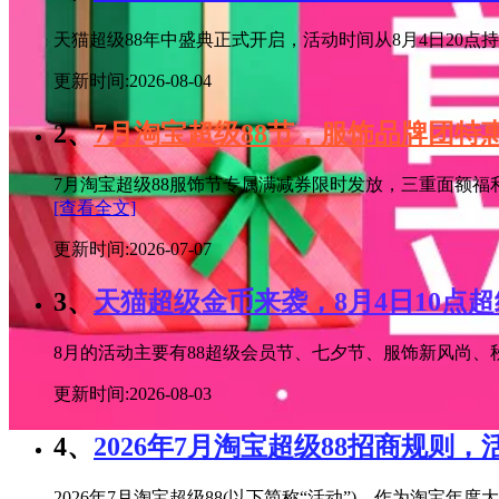
天猫超级88年中盛典正式开启，活动时间从8月4日20点持续
更新时间:2026-08-04
2、
7月淘宝超级88节，服饰品牌团
7月淘宝超级88服饰节专属满减券限时发放，三重面额福
[查看全文]
更新时间:2026-07-07
3、
天猫超级金币来袭，8月4日10点
8月的活动主要有88超级会员节、七夕节、服饰新风尚、秋
更新时间:2026-08-03
4、
2026年7月淘宝超级88招商规则，
2026年7月淘宝超级88(以下简称“活动”)，作为淘