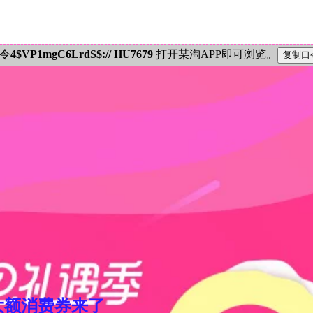
密令
4$VP1mgC6LrdS$:// HU7679
打开某淘APP即可浏览。
元大额消费券来了