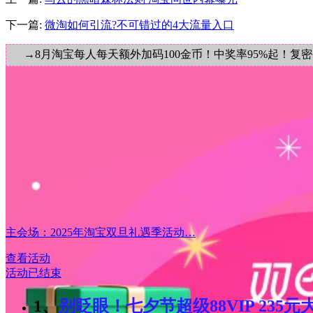
下一篇:
微淘如何引流?不可错过的4大流量入口
→8月淘宝每人每天额外加码100金币！中奖率95%起！复
主会场：2025年淘宝双旦礼遇季活动…
查看活动
活动已结束
1、
别眨眼！七夕节超级88VIP 235