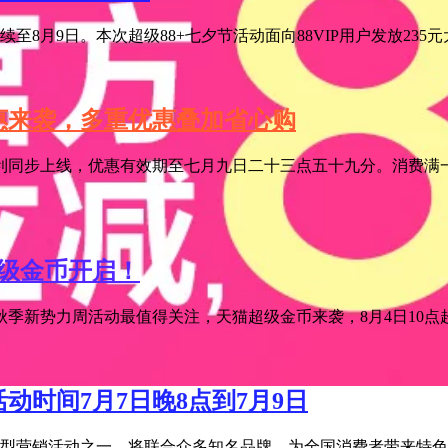
至8月9日。本次超级88+七夕节活动面向88VIP用户发放235
特惠来袭，多重优惠叠加省心购
利同步上线，优惠有效期至七月九日二十三点五十九分。消费满一
超级金币开启！
季新势力周活动最值得关注，天猫超级金币来袭，8月4日10点超级
活动时间7月7日晚8点到7月9日
宝年度大型营销活动之一，将联合众多知名品牌，为全国消费者带来特