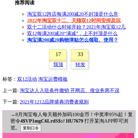
推荐阅读
淘宝双12跨店每满200减20不封顶是什么意
2022年淘宝双十二、天猫双12时间安排及玩
双十二活动什么时候开始？2021年淘宝双12几
双12每满200减20“满减”，上不封顶是什么
淘宝满200减20购物津贴怎么领取、使用？
17
33
我顶
转发
标签
：
双12活动
淘宝运费模板
上一篇:
淘宝达人入驻条件撤销 开网店、接业务两不误
下一篇:
2021年1212品牌盛典消费者规则
→8月淘宝每人每天额外加码100金币！中奖率95%起！复
密令
4$VP1mgC6LrdS$:// HU7679
打开某淘APP即可浏
览。