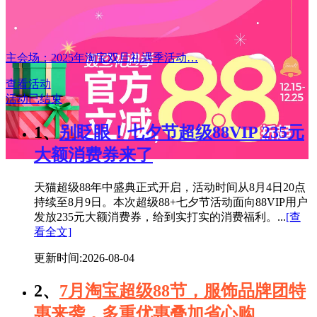
主会场：2025年淘宝双旦礼遇季活动…
查看活动
活动已结束
1、
别眨眼！七夕节超级88VIP 235元
大额消费券来了
天猫超级88年中盛典正式开启，活动时间从8月4日20点
持续至8月9日。本次超级88+七夕节活动面向88VIP用户
发放235元大额消费券，给到实打实的消费福利。...
[查
看全文]
更新时间:2026-08-04
2、
7月淘宝超级88节，服饰品牌团特
惠来袭，多重优惠叠加省心购