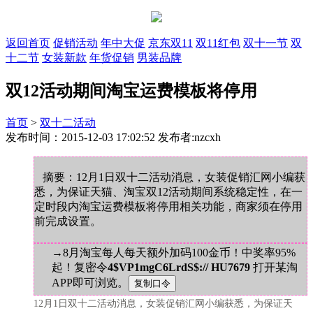
返回首页
促销活动
年中大促
京东双11
双11红包
双十一节
双
十二节
女装新款
年货促销
男装品牌
双12活动期间淘宝运费模板将停用
首页
>
双十二活动
发布时间：2015-12-03 17:02:52 发布者:nzcxh
摘要：12月1日双十二活动消息，女装促销汇网小编获
悉，为保证天猫、淘宝双12活动期间系统稳定性，在一
定时段内淘宝运费模板将停用相关功能，商家须在停用
前完成设置。
→8月淘宝每人每天额外加码100金币！中奖率95%
起！复密令
4$VP1mgC6LrdS$:// HU7679
打开某淘
APP即可浏览。
12月1日双十二活动消息，女装促销汇网小编获悉，为保证天