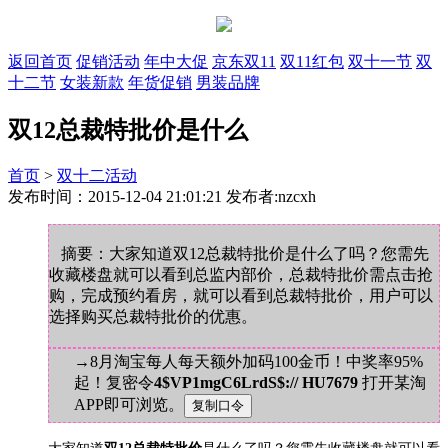
返回首页
促销活动
年中大促
京东双11
双11红包
双十一节
双
十二节
女装新款
年货促销
男装品牌
双12总裁特批价是什么
首页
>
双十二活动
发布时间：2015-12-04 21:01:21 发布者:nzcxh
摘要：大家知道双12总裁特批价是什么了吗？您需先
收藏楼盘就可以看到总监内部价，总裁特批价需点击抢
购，完成预约看房，就可以看到总裁特批价，用户可以
选择购买总裁特批价的优惠。
→8月淘宝每人每天额外加码100金币！中奖率95%
起！复密令
4$VP1mgC6LrdS$:// HU7679
打开某淘
APP即可浏览。