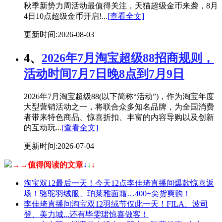
秋季新势力周活动最值得关注，天猫超级金币来袭，8月
4日10点超级金币开启!...
[查看全文]
更新时间:2026-08-03
4、
2026年7月淘宝超级88招商规则，
活动时间7月7日晚8点到7月9日
2026年7月淘宝超级88(以下简称“活动”)，作为淘宝年度
大型营销活动之一，将联合众多知名品牌，为全国消费
者带来特色商品、惊喜折扣、丰富的内容导购以及创新
的互动玩...
[查看全文]
更新时间:2026-07-04
→→值得阅读的文章
↓
↓
↓
淘宝双12最后一天！今天12点李佳琦直播间爆款惊喜返
场！骆驼羽绒服、珀莱雅面霜…400+尖货爽购！
李佳琦直播间淘宝双12羽绒节仅此一天！FILA、波司
登、美力城...还有毕雯珺惊喜做客！