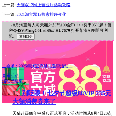
上一篇:
天猫双12网上营业厅活动攻略
下一篇:
2021淘宝双12搜索排序变化
→8月淘宝每人每天额外加码100金币！中奖率95%起！复
密令
4$VP1mgC6LrdS$:// HU7679
打开某淘APP即可浏
览。
主会场：2025年淘宝双旦礼遇季活动…
查看活动
活动已结束
1、
别眨眼！七夕节超级88VIP 235元
大额消费券来了
天猫超级88年中盛典正式开启，活动时间从8月4日20点