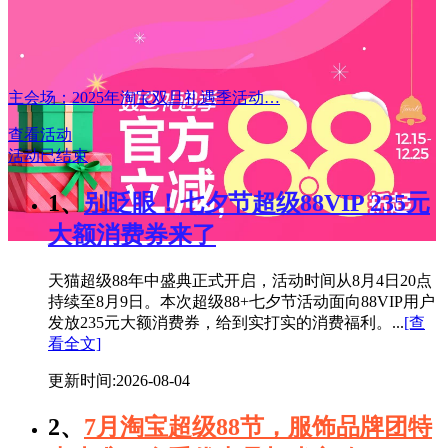
主会场：2025年淘宝双旦礼遇季活动…
查看活动
活动已结束
1、
别眨眼！七夕节超级88VIP 235元
大额消费券来了
天猫超级88年中盛典正式开启，活动时间从8月4日20点
持续至8月9日。本次超级88+七夕节活动面向88VIP用户
发放235元大额消费券，给到实打实的消费福利。...
[查
看全文]
更新时间:2026-08-04
2、
7月淘宝超级88节，服饰品牌团特