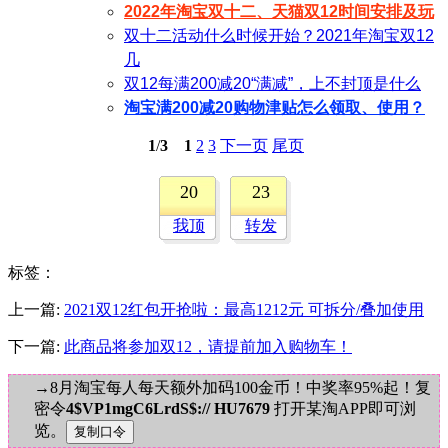
2022年淘宝双十二、天猫双12时间安排及玩
双十二活动什么时候开始？2021年淘宝双12
几
双12每满200减20“满减”，上不封顶是什么
淘宝满200减20购物津贴怎么领取、使用？
1
/
3
1
2
3
下一页
尾页
20
23
我顶
转发
标签
：
上一篇:
2021双12红包开抢啦：最高1212元 可拆分/叠加使用
下一篇:
此商品将参加双12，请提前加入购物车！
→8月淘宝每人每天额外加码100金币！中奖率95%起！复
密令
4$VP1mgC6LrdS$:// HU7679
打开某淘APP即可浏
览。