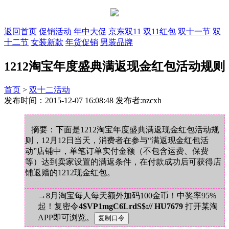
返回首页
促销活动
年中大促
京东双11
双11红包
双十一节
双
十二节
女装新款
年货促销
男装品牌
1212淘宝年度盛典满返现金红包活动规则
首页
>
双十二活动
发布时间：2015-12-07 16:08:48 发布者:nzcxh
摘要：下面是1212淘宝年度盛典满返现金红包活动规
则，12月12日当天，消费者在参与“满返现金红包活
动”店铺中，单笔订单实付金额（不包含运费、保费
等）达到卖家设置的满返条件，在付款成功后可获得店
铺返赠的1212现金红包。
→8月淘宝每人每天额外加码100金币！中奖率95%
起！复密令
4$VP1mgC6LrdS$:// HU7679
打开某淘
APP即可浏览。