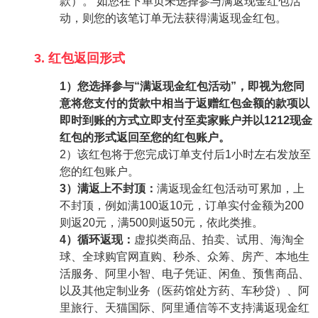
款）。 如您在下单页未选择参与满返现金红包活
动，则您的该笔订单无法获得满返现金红包。
3. 红包返回形式
1）您选择参与“满返现金红包活动”，即视为您同
意将您支付的货款中相当于返赠红包金额的款项以
即时到账的方式立即支付至卖家账户并以1212现金
红包的形式返回至您的红包账户。
2）该红包将于您完成订单支付后1小时左右发放至
您的红包账户。
3）满返上不封顶：
满返现金红包活动可累加，上
不封顶，例如满100返10元，订单实付金额为200
则返20元，满500则返50元，依此类推。
4）循环返现：
虚拟类商品、拍卖、试用、海淘全
球、全球购官网直购、秒杀、众筹、房产、本地生
活服务、阿里小智、电子凭证、闲鱼、预售商品、
以及其他定制业务（医药馆处方药、车秒贷）、阿
里旅行、天猫国际、阿里通信等不支持满返现金红