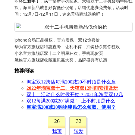
天猫双十二手机会场年终狂
即将过新年了，买一部新手机回家。
欢，海量新品诚意好货低价促销，店铺优惠券免费领，活动时
间：12月7日-12月11日，速来天猫商城选购吧！
iphone会场正品授权，官方质保，双12惊喜价
华为官方旗舰店特惠直降，让利不停，抽奖秒杀耀你狂欢
小米官方旗舰店双十二全明星狂欢，手机现货买
魅族官方旗舰店收藏宝贝赢大奖，品牌盛典有机惠
推荐阅读
淘宝双12跨店每满200减20不封顶是什么意
2022年淘宝双十二、天猫双12时间安排及玩
双十二活动什么时候开始？2021年淘宝双12几
双12每满200减20“满减”，上不封顶是什么
淘宝满200减20购物津贴怎么领取、使用？
26
32
我顶
转发