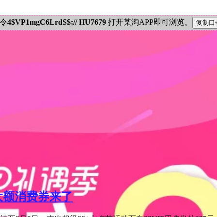
密令
4$VP1mgC6LrdS$:// HU7679
打开某淘APP即可浏览。
元大额消费券来了