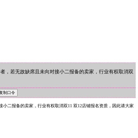
通过者，若无故缺席且未向对接小二报备的卖家，行业有权取消双
接小二报备的卖家，行业有权取消双11 双12店铺报名资质，因此请大家