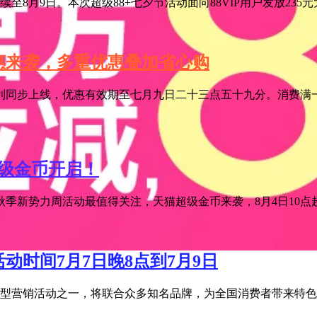
至8月9日。本次超级88+七夕节活动面向88VIP用户发放235
特惠来袭，多重优惠叠加省心购
利同步上线，优惠有效期至七月九日二十三点五十九分。消费满一
超级金币开启！
季新势力周活动最值得关注，天猫超级金币来袭，8月4日10点超级
活动时间7月7日晚8点到7月9日
宝年度大型营销活动之一，将联合众多知名品牌，为全国消费者带来特