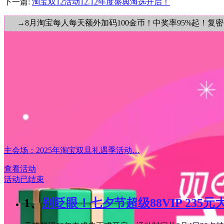
下一篇:
淘宝双12活动12.12年度盛典海选开启！
→8月淘宝每人每天额外加码100金币！中奖率95%起！复
主会场：2025年淘宝双旦礼遇季活动…
查看活动
活动已结束
1、
别眨眼！七夕节超级88VIP 235