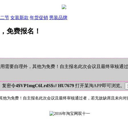
二节
女装新款
年货促销
男装品牌
峰会，免费报名！
住行费用需要自理外，其他为免费！自主报名此次会议且最终审核
！复密令
4$VP1mgC6LrdS$:// HU7679
打开某淘APP即可浏览。
理外，其他为免费！自主报名此次会议且最终审核通过者，若无故缺席且未向对