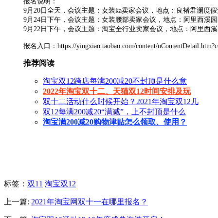
报名说明：
9月20日全天，会议主题：女装ka卖家会议，地点：良褚君澜度假
9月24日下午，会议主题：女装腰部卖家会议，地点：阿里西溪园
9月22日下午，会议主题：淘宝全行业卖家会议，地点：阿里西溪
报名入口：https://yingxiao.taobao.com/content/nContentDetail.htm?c
推荐阅读
淘宝双12跨店每满200减20不封顶是什么意
2022年淘宝双十二、天猫双12时间安排及玩
双十二活动什么时候开始？2021年淘宝双12几
双12每满200减20“满减”，上不封顶是什么
淘宝满200减20购物津贴怎么领取、使用？
标签
：
双11
淘宝双12
上一篇:
2021年淘宝网双十一在哪里报名？