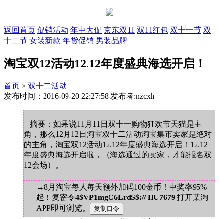
返回首页
促销活动
年中大促
京东双11
双11红包
双十一节
双
十二节
女装新款
年货促销
男装品牌
淘宝双12活动12.12年度盛典海选开启！
首页
>
双十二活动
发布时间：2016-09-20 22:27:58 发布者:nzcxh
摘要：如果说11月11日双十一购物狂欢节天猫是主
角，那么12月12日淘宝双十二活动淘宝集市卖家是绝对
的主角，淘宝双12活动12.12年度盛典海选开启！12.12
年度盛典海选开启啦，（海选通过的卖家，才能报名双
12会场）。
→8月淘宝每人每天额外加码100金币！中奖率95%
起！复密令
4$VP1mgC6LrdS$:// HU7679
打开某淘
APP即可浏览。