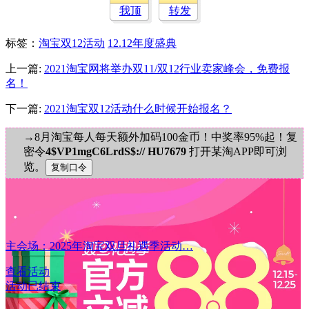
我顶
转发
标签
：
淘宝双12活动
12.12年度盛典
上一篇:
2021淘宝网将举办双11/双12行业卖家峰会，免费报
名！
下一篇:
2021淘宝双12活动什么时候开始报名？
→8月淘宝每人每天额外加码100金币！中奖率95%起！复
密令
4$VP1mgC6LrdS$:// HU7679
打开某淘APP即可浏
览。
主会场：2025年淘宝双旦礼遇季活动…
查看活动
活动已结束