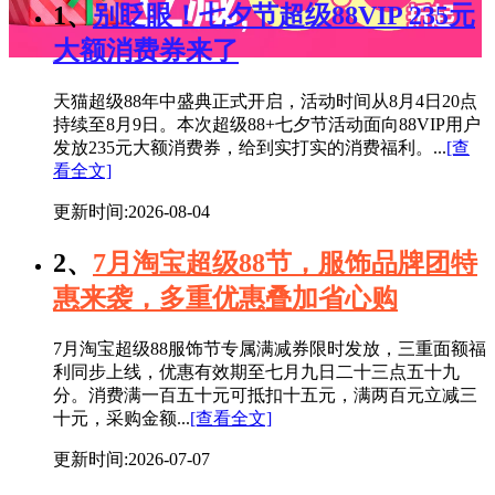
1、
别眨眼！七夕节超级88VIP 235元
大额消费券来了
天猫超级88年中盛典正式开启，活动时间从8月4日20点
持续至8月9日。本次超级88+七夕节活动面向88VIP用户
发放235元大额消费券，给到实打实的消费福利。...
[查
看全文]
更新时间:2026-08-04
2、
7月淘宝超级88节，服饰品牌团特
惠来袭，多重优惠叠加省心购
7月淘宝超级88服饰节专属满减券限时发放，三重面额福
利同步上线，优惠有效期至七月九日二十三点五十九
分。消费满一百五十元可抵扣十五元，满两百元立减三
十元，采购金额...
[查看全文]
更新时间:2026-07-07