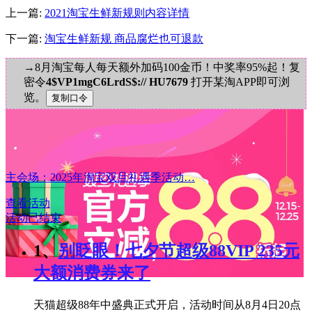
上一篇:
2021淘宝生鲜新规则内容详情
下一篇:
淘宝生鲜新规 商品腐烂也可退款
→8月淘宝每人每天额外加码100金币！中奖率95%起！复
密令
4$VP1mgC6LrdS$:// HU7679
打开某淘APP即可浏
览。
主会场：2025年淘宝双旦礼遇季活动…
查看活动
活动已结束
1、
别眨眼！七夕节超级88VIP 235元
大额消费券来了
天猫超级88年中盛典正式开启，活动时间从8月4日20点