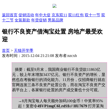
返回首页
促销活动
年中大促
京东双11
双11红包
双十一节
双
十二节
女装新款
年货促销
男装品牌
银行不良资产借淘宝处置 房地产最受欢
迎
首页
>
天猫开学季
发布时间：2015-12-04 21:21:08 发布者:nzcxh
摘要：截至9月末，我国商业银行不良贷款11863亿
元，较上年末增加3437亿元。银行不良资产的增长，显
然也在考验银行的消化能力。11月份，仅招商银行就在
官网连发三条不良资产处置公告，而在淘宝不良资产交
易平台上，各家银行处置的房产成交量也十分可观。
→8月淘宝每人每天额外加码100金币！中奖率95%
起！复密令
4$VP1mgC6LrdS$:// HU7679
打开某淘