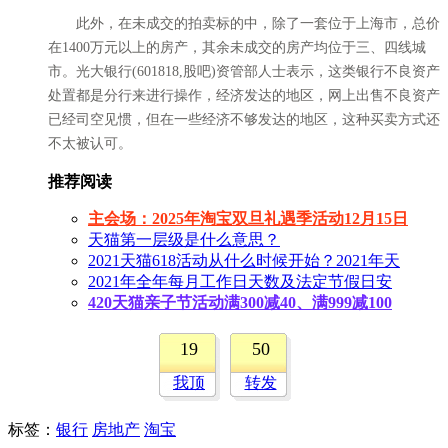
此外，在未成交的拍卖标的中，除了一套位于上海市，总价
在1400万元以上的房产，其余未成交的房产均位于三、四线城
市。光大银行(601818,股吧)资管部人士表示，这类银行不良资产
处置都是分行来进行操作，经济发达的地区，网上出售不良资产
已经司空见惯，但在一些经济不够发达的地区，这种买卖方式还
不太被认可。
推荐阅读
主会场：2025年淘宝双旦礼遇季活动12月15日
天猫第一层级是什么意思？
2021天猫618活动从什么时候开始？2021年天
2021年全年每月工作日天数及法定节假日安
420天猫亲子节活动满300减40、满999减100
19
50
我顶
转发
标签
：
银行
房地产
淘宝