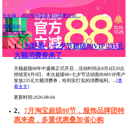
主会场：2025年淘宝双旦礼遇季活动…
查看活动
活动已结束
1、
别眨眼！七夕节超级88VIP 235元
大额消费券来了
天猫超级88年中盛典正式开启，活动时间从8月4日20点
持续至8月9日。本次超级88+七夕节活动面向88VIP用户
发放235元大额消费券，给到实打实的消费福利。...
[查
看全文]
更新时间:2026-08-04
2、
7月淘宝超级88节，服饰品牌团特
惠来袭，多重优惠叠加省心购