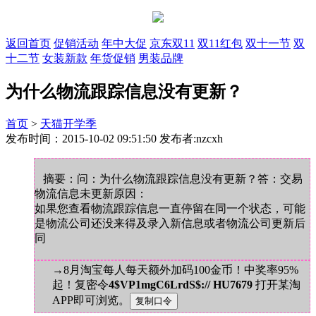
返回首页
促销活动
年中大促
京东双11
双11红包
双十一节
双
十二节
女装新款
年货促销
男装品牌
为什么物流跟踪信息没有更新？
首页
>
天猫开学季
发布时间：2015-10-02 09:51:50 发布者:nzcxh
摘要：问：为什么物流跟踪信息没有更新？答：交易
物流信息未更新原因：
如果您查看物流跟踪信息一直停留在同一个状态，可能
是物流公司还没来得及录入新信息或者物流公司更新后
同
→8月淘宝每人每天额外加码100金币！中奖率95%
起！复密令
4$VP1mgC6LrdS$:// HU7679
打开某淘
APP即可浏览。