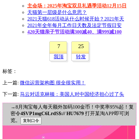
主会场：2025年淘宝双旦礼遇季活动12月15日
天猫第一层级是什么意思？
2021天猫618活动从什么时候开始？2021年天
2021年全年每月工作日天数及法定节假日安
420天猫亲子节活动满300减40、满999减100
7
25
我顶
转发
标签
：
上一篇:
微信运营架构图 很全很实用！
下一篇:
马云对话克林顿：美国人对中国经济担心过了头
→8月淘宝每人每天额外加码100金币！中奖率95%起！复
密令
4$VP1mgC6LrdS$:// HU7679
打开某淘APP即可浏
览。